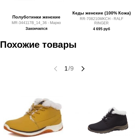
Линейка:
Modern
Срок отгрузки:
5-8 рабочих дней
Кеды женские (100% Кожа)
Полуботинки женские
RR-708210MKCH - RALF
MR-344117B_14_36 - Марко
RINGER
Закончился
4 695
руб
Похожие товары
1
/
9