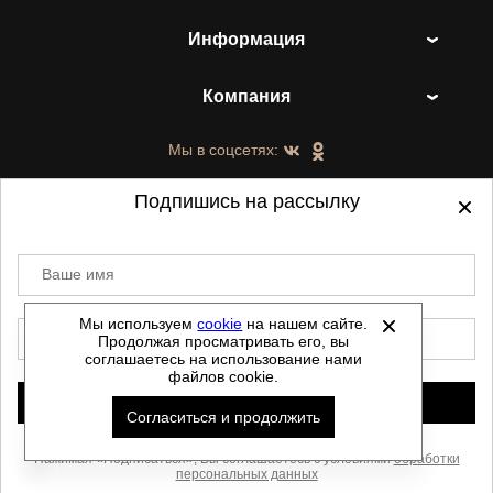
Информация
Компания
Мы в соцсетях:
Подпишись на рассылку
Ваше имя
©
2021-2026 - ShoesTown.ru - все права
защищены.
Мы используем
cookie
на нашем сайте.
E-mail
Продолжая просматривать его, вы
Данный сайт не является интернет магазином и
соглашаетесь на использование нами
не является публичной офертой.
файлов cookie.
Политика обработки персональных данных
Подписаться
Согласиться и продолжить
Автоматизировано -
Скачать прайс
Нажимая «Подписаться», Вы соглашаетесь с условиями
обработки
персональных данных