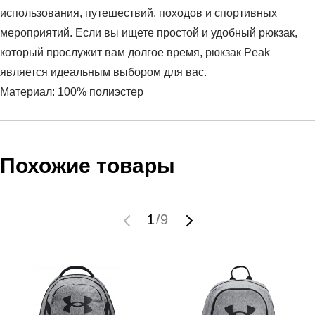
использования, путешествий, походов и спортивных
мероприятий. Если вы ищете простой и удобный рюкзак,
который прослужит вам долгое время, рюкзак Peak
является идеальным выбором для вас.
Материал: 100% полиэстер
Условия оплаты
Артикул:
B1231060-BLK
Оставить отзыв
Наименование:
Рюкзак
Похожие товары
Инструкция по оплате есть в самом конце счета, который
Пол:
унисекс
высылает Вам менеджер.
Бренд:
Peak
Обратите внимание, что при не верном заполнении данных
Вид спорта:
спортивный стиль
1
/
9
мы не увидим Вашу оплату.
Состав:
100% полиэстер
Материал:
синтетика
Доставка
Срок отгрузки:
3-4 рабочих дня
Самовывоз в Москве.
Доставка по России всеми транспортными ТК, а также с