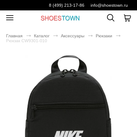
8 (499) 213-17-86
info@shoestown.ru
Главная
Каталог
Аксессуары
Рюкзаки
Рюкзак CW9301-010