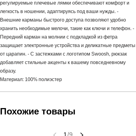
регулируемые плечевые лямки обеспечивают комфорт и
легкость в ношении, адаптируясь под ваши нужды. -
Внешние карманы быстрого доступа позволяют удобно
хранить необходимые мелочи, такие как ключи и телефон. -
Передний карман на молнии с подкладкой из фетра
защищает электронные устройства и деликатные предметы
от царапин. - С застежками с логотипом Swoosh, рюкзак
добавляет стильные акценты к вашему повседневному
образу.
Материал: 100% полиэстер
Условия оплаты
Артикул:
CW9301-010
Оставить отзыв
Наименование:
Рюкзак
Похожие товары
Инструкция по оплате есть в самом конце счета, который
Пол:
женский
высылает Вам менеджер.
Бренд:
Nike
Обратите внимание, что при не верном заполнении данных
Вид спорта:
спортивный стиль
1
/
9
мы не увидим Вашу оплату.