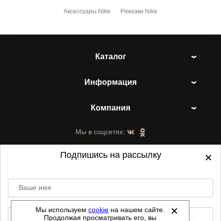
Аксессуары Nike
Рюкзаки Nike
Каталог
Информация
Компания
Мы в соцсетях:
Подпишись на рассылку
Ваше имя
©
2021-2026 - ShoesTown.ru - все права
защищены.
Мы используем
cookie
на нашем сайте.
E-mail
Продолжая просматривать его, вы
Данный сайт не является интернет магазином и