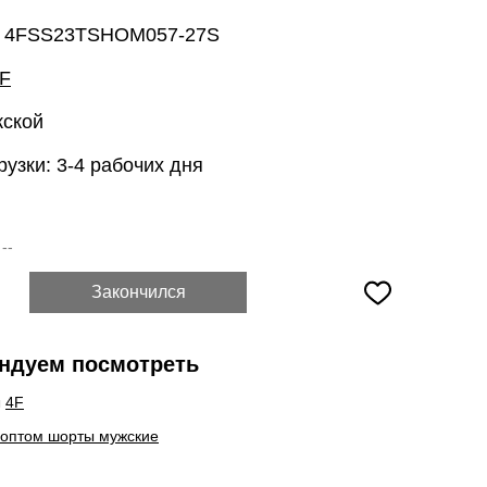
: 4FSS23TSHOM057-27S
F
жской
рузки: 3-4 рабочих дня
:
--
Закончился
ндуем посмотреть
ы
4F
 оптом шорты мужские