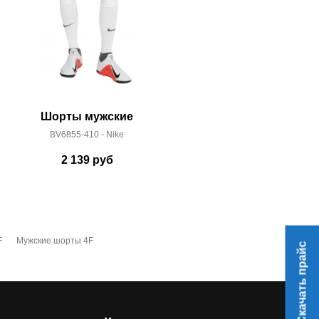
Шорты мужские
Шорт
BV6855-410 - Nike
1361515-0
2 139
руб
5 
F
Мужские шорты 4F
Скачать прайс