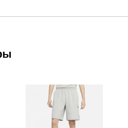
отзыв
 M057
 который высылает Вам менеджер.
ии данных мы не увидим Вашу оплату.
ры
акже с Почтой Росии и СДЭК.
 условиями
оплаты
и
доставки