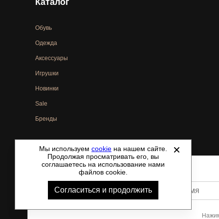
Каталог
Обувь
Одежда
Аксессуары
Игрушки
Новинки
Sale
Бренды
Мы используем
cookie
на нашем сайте.
©
2021-2026 - ShoesTown.ru - все права защищены.
Продолжая просматривать его, вы
соглашаетесь на использование нами
файлов cookie.
Согласиться и продолжить
Ваше имя
Нажим