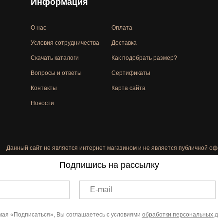
Информация
О нас
Оплата
Условия сотрудничества
Доставка
Скачать каталоги
Как подобрать размер?
Вопросы и ответы
Сертификаты
Контакты
Карта сайта
Новости
Данный сайт не является интернет магазином и не является публичной оф
Подпишись на рассылку
E-mail
ая «Подписаться», Вы соглашаетесь с условиями
обработки персональных 