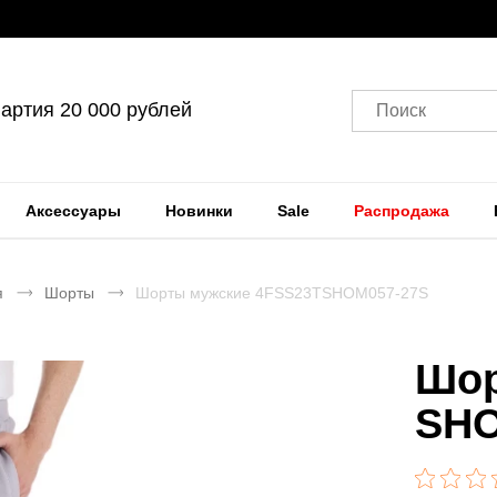
артия 20 000 рублей
Поиск
Аксессуары
Новинки
Sale
Распродажа
я
Шорты
Шорты мужские 4FSS23TSHOM057-27S
Шор
SHO