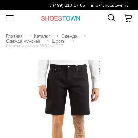
8 (499) 213-17-86
info@shoestown.ru
Главная
Каталог
Одежда
Одежда мужская
Шорты
Шорты мужские 39864-0037