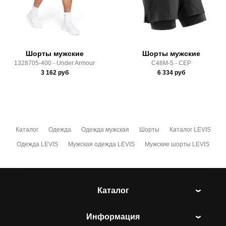
Здесь вы можете более детально ознакомиться с
условиями
оплаты
и
доставки
Шорты мужские
Шорты мужские
1328705-400 - Under Armour
C48M-5 - CEP
3 162
руб
6 334
руб
Каталог
Одежда
Одежда мужская
Шорты
Каталог LEVIS
Одежда LEVIS
Мужская одежда LEVIS
Мужские шорты LEVIS
Каталог
Информация