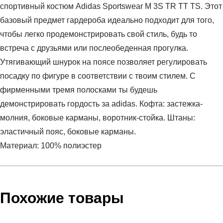
спортивный костюм Adidas Sportswear M 3S TR TT TS. Этот
базовый предмет гардероба идеально подходит для того,
чтобы легко продемонстрировать свой стиль, будь то
встреча с друзьями или послеобеденная прогулка.
Утягивающий шнурок на поясе позволяет регулировать
посадку по фигуре в соответствии с твоим стилем. С
фирменными тремя полосками ты будешь
демонстрировать гордость за adidas. Кофта: застежка-
молния, боковые карманы, воротник-стойка. Штаны:
эластичный пояс, боковые карманы.
Материал: 100% полиэстер
Условия оплаты
Артикул:
JI8854
Оставить отзыв
Наименование:
Спортивный костюм мужской M 3S TR
Похожие товары
Инструкция по оплате есть в самом конце счета, который
TT TS
высылает Вам менеджер.
Пол:
мужской
Обратите внимание, что при не верном заполнении данных