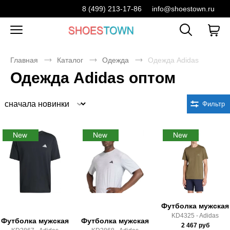
8 (499) 213-17-86
info@shoestown.ru
Главная
Каталог
Одежда
Одежда Adidas
Одежда Adidas оптом
Сортировка
Фильтр
Футболка мужская
KD4325 - Adidas
Футболка мужская
Футболка мужская
2 467
руб