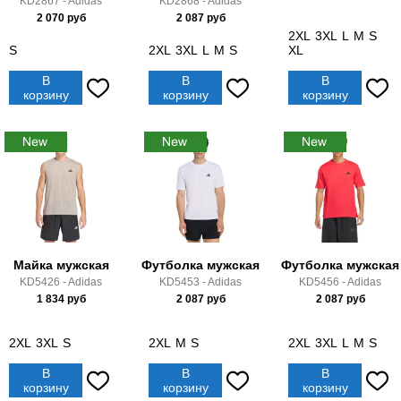
KD2867 - Adidas
KD2868 - Adidas
2 070
руб
2 087
руб
2XL
3XL
L
M
S
S
2XL
3XL
L
M
S
XL
В
В
В
корзину
корзину
корзину
Майка мужская
Футболка мужская
Футболка мужская
KD5426 - Adidas
KD5453 - Adidas
KD5456 - Adidas
1 834
руб
2 087
руб
2 087
руб
2XL
3XL
S
2XL
M
S
2XL
3XL
L
M
S
В
В
В
корзину
корзину
корзину