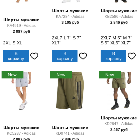
Шорты мужские
Шорты мужские
KA7284 - Adidas
KB2586 - Adidas
Шорты мужские
3 105
руб
2 846
руб
KA4919 - Adidas
2 087
руб
2XL7
L 7"
S 7"
2XL7
M 5"
M 7"
2XL
S
XL
XL7"
S 5"
XL5"
XL7"
В
В
В
корзину
корзину
корзину
Шорты мужские
KD2847 - Adidas
Шорты мужские
Шорты мужские
2 467
руб
KC5287 - Adidas
KD0741 - Adidas
2 087
руб
2 846
руб