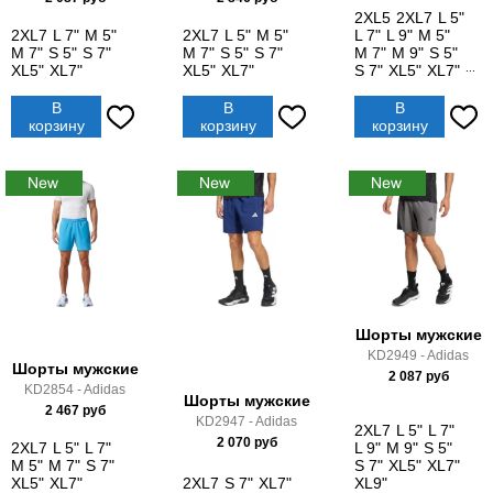
2XL5
2XL7
L 5"
2XL7
L 7"
M 5"
2XL7
L 5"
M 5"
L 7"
L 9"
M 5"
M 7"
S 5"
S 7"
M 7"
S 5"
S 7"
M 7"
M 9"
S 5"
XL5"
XL7"
XL5"
XL7"
S 7"
XL5"
XL7"
...
В
В
В
корзину
корзину
корзину
Шорты мужские
KD2949 - Adidas
Шорты мужские
2 087
руб
KD2854 - Adidas
Шорты мужские
2 467
руб
KD2947 - Adidas
2XL7
L 5"
L 7"
2 070
руб
2XL7
L 5"
L 7"
L 9"
M 9"
S 5"
M 5"
M 7"
S 7"
S 7"
XL5"
XL7"
XL5"
XL7"
2XL7
S 7"
XL7"
XL9"