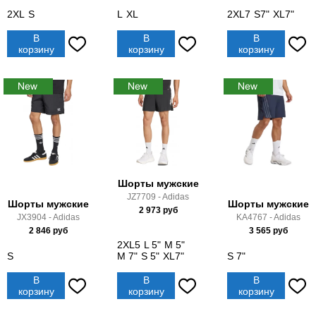
2XL
S
L
XL
2XL7
S7"
XL7"
В
В
В
корзину
корзину
корзину
Шорты мужские
JZ7709 - Adidas
Шорты мужские
Шорты мужские
2 973
руб
JX3904 - Adidas
KA4767 - Adidas
2 846
руб
3 565
руб
2XL5
L 5"
M 5"
S
M 7"
S 5"
XL7"
S 7"
В
В
В
корзину
корзину
корзину