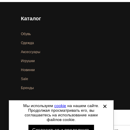
Каталог
Обувь
Одежда
Аксессуары
Игрушки
Новинки
Sale
Бренды
Мы используем
cookie
на нашем сайте.
©
2021-2026 - ShoesTown.ru - все права защищены.
Продолжая просматривать его, вы
соглашаетесь на использование нами
файлов cookie.