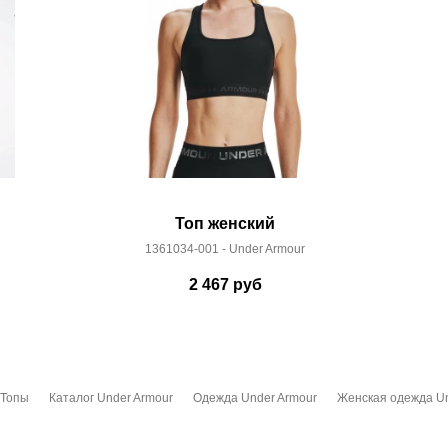
Топ женский
1361034-001 - Under Armour
2 467
руб
Топы
Каталог Under Armour
Одежда Under Armour
Женская одежда Un