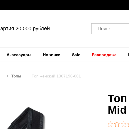
артия 20 000 рублей
Поиск
Аксессуары
Новинки
Sale
Распродажа
я
Топы
Топ женский 1307196-001
Топ
Mid