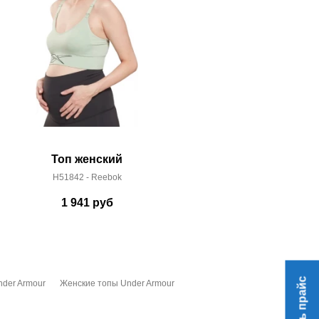
Топ женский
Топ
H51842 - Reebok
1373826-0
1 941
руб
2 
Скачать прайс
der Armour
Женские топы Under Armour