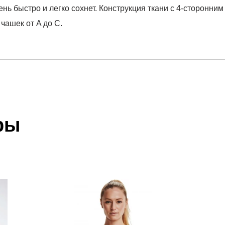
ень быстро и легко сохнет. Конструкция ткани с 4-сторонн
чашек от A до C.
отзыв
port
 который высылает Вам менеджер.
ии данных мы не увидим Вашу оплату.
ры
акже с Почтой Росии и СДЭК.
 условиями
оплаты
и
доставки