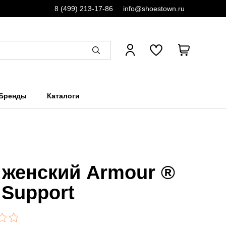
8 (499) 213-17-86
info@shoestown.ru
Бренды
Каталоги
 женский Armour ®
 Support