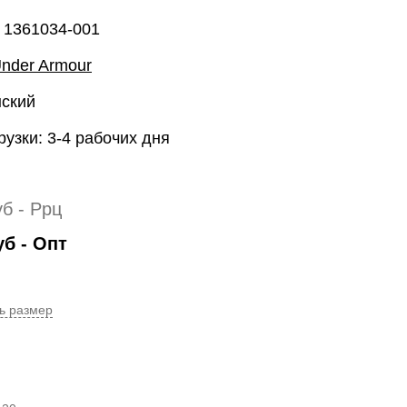
 1361034-001
nder Armour
нский
рузки: 3-4 рабочих дня
уб
- Ррц
уб
- Опт
ь размер