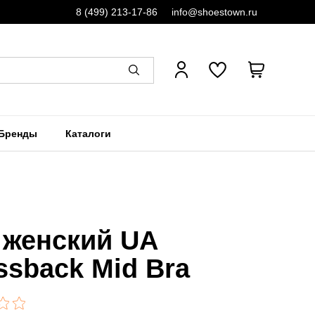
8 (499) 213-17-86
info@shoestown.ru
Бренды
Каталоги
 женский UA
ssback Mid Bra