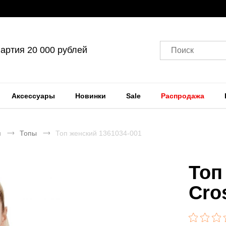
артия 20 000 рублей
Поиск
Аксессуары
Новинки
Sale
Распродажа
я
Топы
Топ женский 1361034-001
Топ
Cro