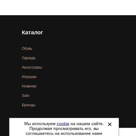
Каталог
Обувь
Одежда
Аксессуары
Игрушки
Новинки
Sale
Бренды
Мы используем
cookie
на нашем сайте.
©
2021-2026 - ShoesTown.ru - все права защищены.
Продолжая просматривать его, вы
соглашаетесь на использование нами