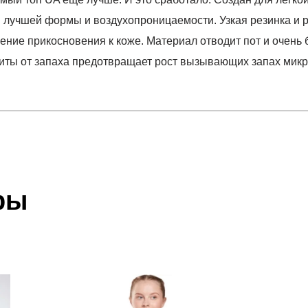
лучшей формы и воздухопроницаемости. Узкая резинка и р
ние прикосновения к коже. Материал отводит пот и очень 
иты от запаха предотвращает рост вызывающих запах микр
отзыв
d Bra
 который высылает Вам менеджер.
ии данных мы не увидим Вашу оплату.
ры
акже с Почтой Росии и СДЭК.
 условиями
оплаты
и
доставки