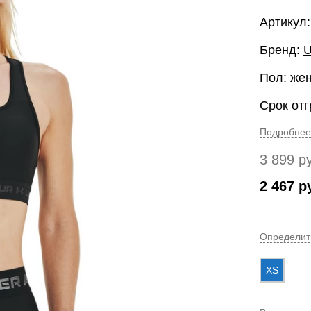
Артикул:
Бренд:
U
Пол: же
Срок отг
Подробнее
3 899
р
2 467
р
Определит
XS