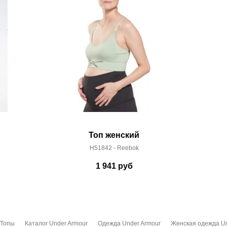
Топ женский
H51842 - Reebok
1 941
руб
Топы
Каталог Under Armour
Одежда Under Armour
Женская одежда Un