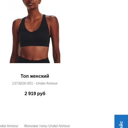
Топ женский
Топ
1373826-001 - Under Armour
1373865-0
2 919
руб
3 
der Armour
Женские топы Under Armour