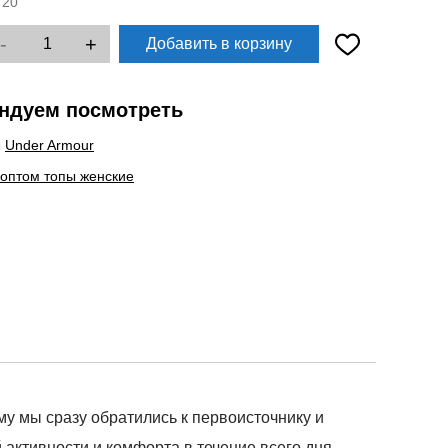
:
20
-
+
Добавить в корзину
ндуем посмотреть
ы
Under Armour
 оптом топы женские
 мы сразу обратились к первоисточнику и
активности и комфорта в течение всего дня.