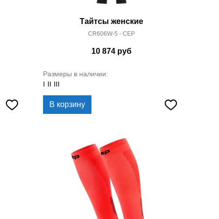
Тайтсы женские
CR606W-5 - CEP
10 874
руб
Размеры в наличии:
I
II
III
В корзину