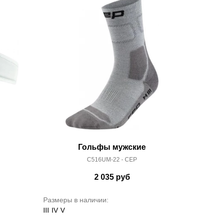
Гольфы мужские
C516UM-22 - CEP
2 035
руб
Размеры в наличии:
III
IV
V