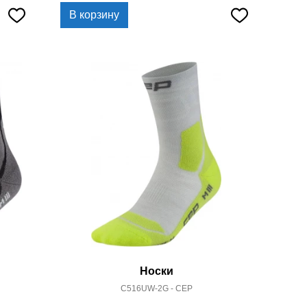
В корзину
Носки
C516UW-2G - CEP