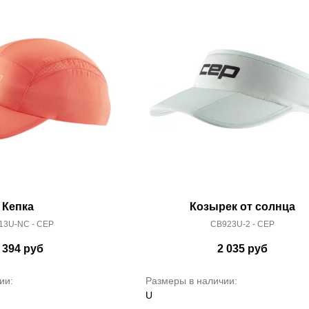
Кепка
Козырек от солнца
13U-NC - CEP
CB923U-2 - CEP
 394
руб
2 035
руб
ии:
Размеры в наличии:
U