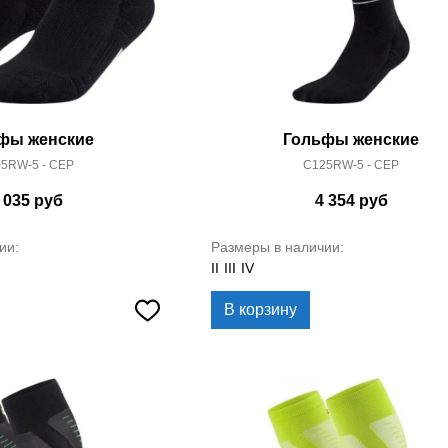
фы женские
Гольфы женские
5RW-5 - CEP
C125RW-5 - CEP
 035
руб
4 354
руб
ии:
Размеры в наличии:
II
III
IV
В корзину