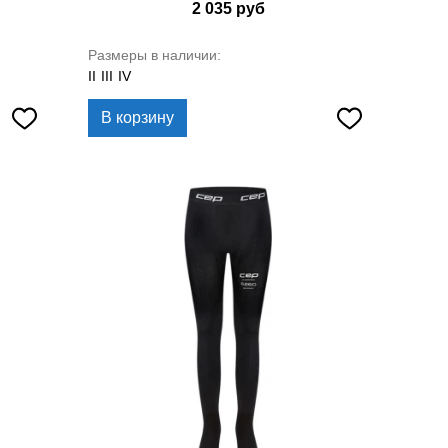
2 035
руб
Размеры в наличии:
II
III
IV
В корзину