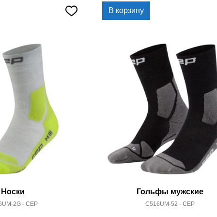
В корзину
Носки
Гольфы мужские
6UM-2G - CEP
C516UM-52 - CEP