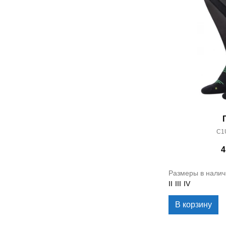
C1
4
Размеры в налич
II
III
IV
В корзину