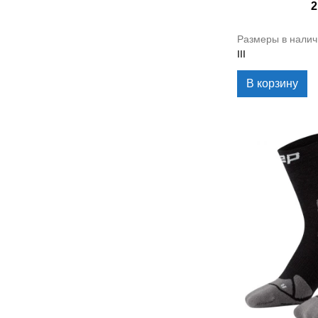
2
Размеры в налич
III
В корзину