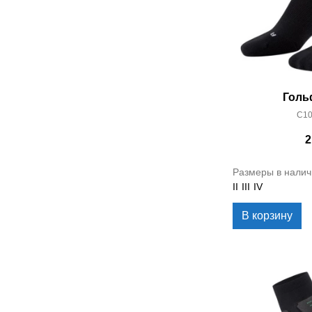
Голь
C10
2
Размеры в налич
II
III
IV
В корзину