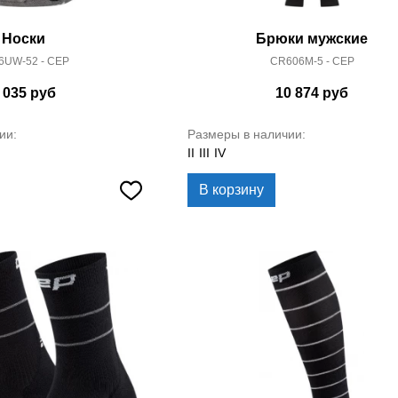
Носки
Брюки мужские
6UW-52 - CEP
CR606M-5 - CEP
 035
руб
10 874
руб
ии:
Размеры в наличии:
II
III
IV
В корзину