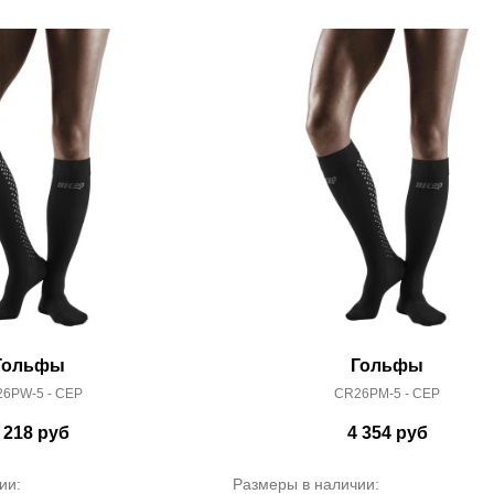
Гольфы
Гольфы
6PW-5 - CEP
CR26PM-5 - CEP
 218
руб
4 354
руб
ии:
Размеры в наличии: