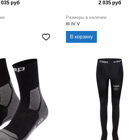
 035
руб
2 035
руб
ии:
Размеры в наличии:
III
IV
V
В корзину