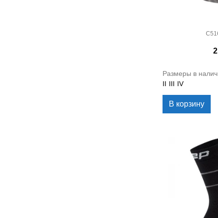
C51
2
Размеры в налич
II
III
IV
В корзину