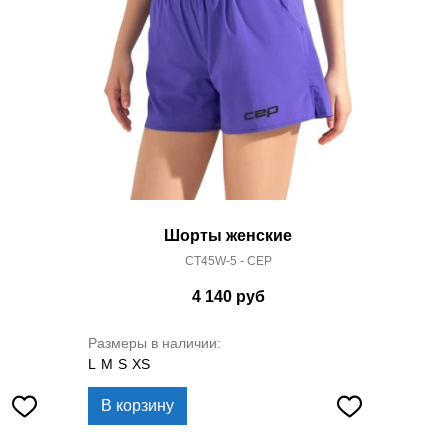
Шорты женские
CT45W-5 - CEP
4 140
руб
Размеры в наличии:
L
M
S
XS
В корзину