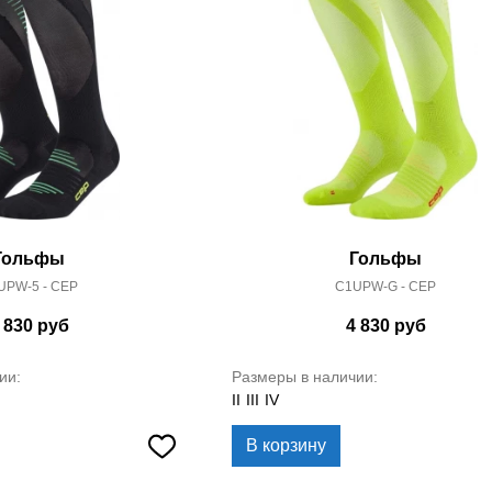
Гольфы
Гольфы
UPW-5 - CEP
C1UPW-G - CEP
 830
руб
4 830
руб
ии:
Размеры в наличии:
II
III
IV
В корзину