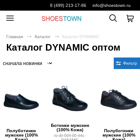
8 (499) 213-17-86
info@shoestown.ru
Главная
Каталог
Каталог DYNAMIC
Каталог DYNAMIC оптом
Сортировка
Фильтр
Ботинки мужские
(100% Кожа)
Полуботинки
Полуботинки
мужские (100%
мужские (100%
ro-dn-004-00-44s -
Кожа)
Кожа)