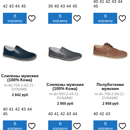
40
41
42
43
44
42
43
44
45
39
40
43
44
45
45
В
В
В
корзину
корзину
корзину
Слипоны мужские
(100% Кожа)
Слипоны мужские
Полуботинки
ro-dn-704-2-02-21 -
(100% Кожа)
мужские
DYNAMIC
ro-dn-950-2-44-21 -
ro-dn-769-2-09-21 -
2 842
руб
DYNAMIC
DYNAMIC
2 900
руб
2 958
руб
40
41
42
43
44
45
40
41
42
43
44
40
42
43
В
В
В
корзину
корзину
корзину