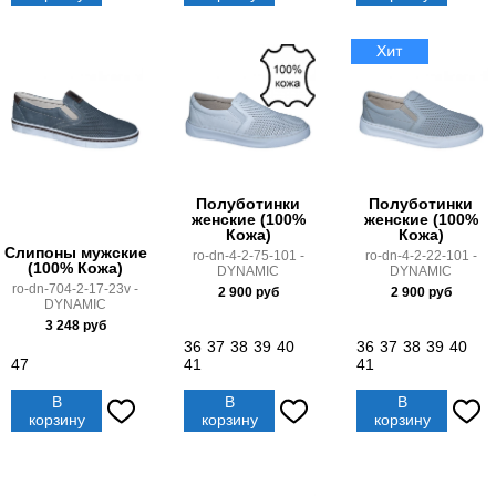
Полуботинки
Полуботинки
женские (100%
женские (100%
Кожа)
Кожа)
Слипоны мужские
ro-dn-4-2-75-101 -
ro-dn-4-2-22-101 -
(100% Кожа)
DYNAMIC
DYNAMIC
ro-dn-704-2-17-23v -
2 900
руб
2 900
руб
DYNAMIC
3 248
руб
36
37
38
39
40
36
37
38
39
40
47
41
41
В
В
В
корзину
корзину
корзину