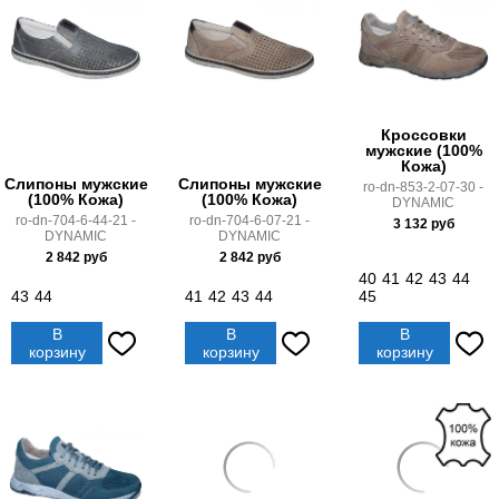
Кроссовки
мужские (100%
Кожа)
Слипоны мужские
Слипоны мужские
ro-dn-853-2-07-30 -
(100% Кожа)
(100% Кожа)
DYNAMIC
ro-dn-704-6-44-21 -
ro-dn-704-6-07-21 -
3 132
руб
DYNAMIC
DYNAMIC
2 842
руб
2 842
руб
40
41
42
43
44
43
44
41
42
43
44
45
В
В
В
корзину
корзину
корзину