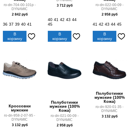
DYNAMIC
ro-dn-704-00-101p -
ro-dn-022-00-09 -
3 712
руб
DYNAMIC
DYNAMIC
2 842
руб
2 958
руб
40
41
42
43
44
36
37
39
40
41
45
41
42
43
44
45
В
В
В
корзину
корзину
корзину
Полуботинки
мужские (100%
Кожа)
Полуботинки
Кроссовки
мужские (100%
ro-dn-920-01-35 -
мужские
Кожа)
DYNAMIC
ro-dn-958-2-07-95 -
ro-dn-021-00-09 -
3 132
руб
DYNAMIC
DYNAMIC
3 132
руб
2 958
руб