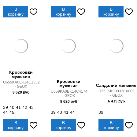
В
В
В
корзину
корзину
корзину
Кроссовки
мужские
Кроссовки
U659KA0EK14C1352
Сандалии женские
мужские
- GEOX
D35LSK00032C6009
U659KA0EK14C4174
8 620
руб
- GEOX
- GEOX
6 435
руб
8 620
руб
39
40
41
42
43
44
45
39
40
41
44
39
В
В
В
корзину
корзину
корзину