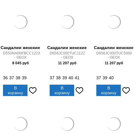
Сандалии женские
Сандалии женские
Сандалии женские
D550NA0NFBCC1223
D656JC000TUC1122
D656JC000TUC5000
- GEOX
- GEOX
- GEOX
8 045
руб
11 207
руб
11 207
руб
36
37
38
39
37
38
39
40
41
37
39
40
В
В
В
корзину
корзину
корзину