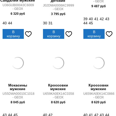
Сандалии мужские
детские
- GEOX
U36GUB00043C6009
J02DMA0006KC9999
9 487
руб
- GEOX
- GEOX
6 320
руб
3 795
руб
39
40
41
42
43
40
44
30
31
44
45
В
В
В
корзину
корзину
корзину
Мокасины
Кроссовки
Кроссовки
мужские
мужские
мужские
U55DWA00010C1018
U659KA0EK14C0358
U659KA0EK14C0866
- GEOX
- GEOX
- GEOX
8 045
руб
8 620
руб
8 620
руб
43
44
45
40
42
40
41
42
43
44