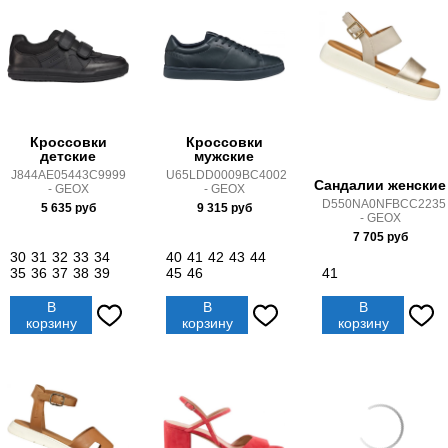
Кроссовки
Кроссовки
детские
мужские
J844AE05443C9999
U65LDD0009BC4002
Сандалии женские
- GEOX
- GEOX
D550NA0NFBCC2235
5 635
руб
9 315
руб
- GEOX
7 705
руб
30
31
32
33
34
40
41
42
43
44
35
36
37
38
39
45
46
41
В
В
В
корзину
корзину
корзину