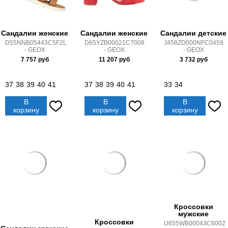
Сандалии женские
Сандалии женские
Сандалии детские
D55NNB05443C5F2L
D65YZB00021C7008
J458ZD000NFC0459
- GEOX
- GEOX
- GEOX
7 757
руб
11 207
руб
3 732
руб
37
38
39
40
41
37
38
39
40
41
33
34
В
В
В
корзину
корзину
корзину
Кроссовки
мужские
Кроссовки
U655WB00043C6002