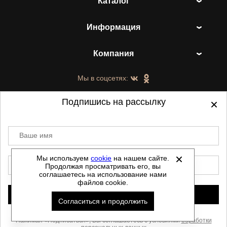
Каталог
Информация
Компания
Мы в соцсетях:
Подпишись на рассылку
Ваше имя
©
2021-2026 - ShoesTown.ru - все права
защищены.
Мы используем
cookie
на нашем сайте.
E-mail
Продолжая просматривать его, вы
Данный сайт не является интернет магазином и
соглашаетесь на использование нами
не является публичной офертой.
файлов cookie.
Политика обработки персональных данных
Подписаться
Согласиться и продолжить
Автоматизировано -
Скачать прайс
Нажимая «Подписаться», Вы соглашаетесь с условиями
обработки