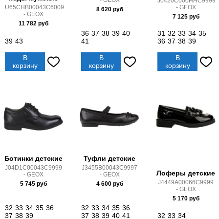
- GEOX
J0420C000HHC9999
- GEOX
U65CHB00043C6009
8 620
руб
- GEOX
7 125
руб
11 782
руб
36
37
38
39
40
31
32
33
34
35
39
43
41
36
37
38
39
В
В
В
корзину
корзину
корзину
Ботинки детские
Туфли детские
J04D1C00043C9999
J3455B00043C9997
Лоферы детские
- GEOX
- GEOX
J4449A00066C9999
5 745
руб
4 600
руб
- GEOX
5 170
руб
32
33
34
35
36
32
33
34
35
36
37
38
39
37
38
39
40
41
32
33
34