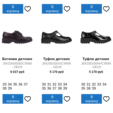
В
В
В
корзину
корзину
корзину
Ботинки детские
Туфли детские
Туфли детские
J6420N00085C9999
J8420E00043C9999
J8420E000HHC9999
- GEOX
- GEOX
- GEOX
6 037
руб
5 170
руб
5 170
руб
33
34
35
36
37
30
31
32
33
34
30
31
32
33
34
38
39
35
36
37
38
39
35
38
39
В
В
В
корзину
корзину
корзину