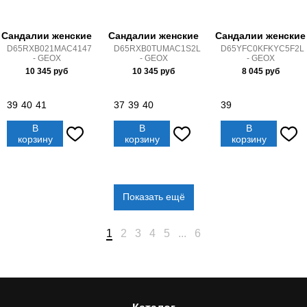
Сандалии женские
Сандалии женские
Сандалии женские
D65RXB021MAC4147
D65RXB0TUMAC1S2L
D65YFC0KFKYC5F2L
- GEOX
- GEOX
- GEOX
10 345
руб
10 345
руб
8 045
руб
39
40
41
37
39
40
39
В
В
В
корзину
корзину
корзину
Показать ещё
1
2
3
4
5
...
6