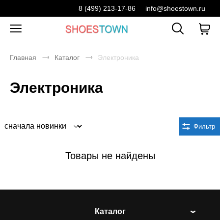
8 (499) 213-17-86
info@shoestown.ru
Главная
Каталог
Электроника
Электроника
Сортировка
Фильтр
Товары не найдены
Каталог