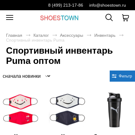
8 (499) 213-17-86
info@shoestown.ru
Главная
Каталог
Аксессуары
Инвентарь
Спортивный инвентарь Puma
Спортивный инвентарь
Puma оптом
Сортировка
Фильтр