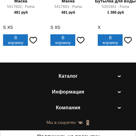
Маска
Маска
Бутылка для воды
5417602 - Puma
5417601 - Puma
5351901 - Puma
481
руб
481
руб
1 386
руб
S
XS
S
XS
X
В
В
В
корзину
корзину
корзину
Каталог
Информация
Компания
Мы в соцсетях: