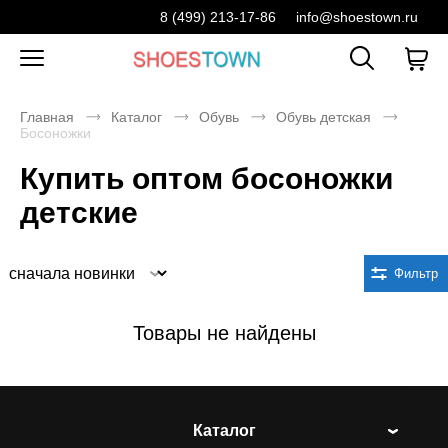
8 (499) 213-17-86
info@shoestown.ru
Главная
Каталог
Обувь
Обувь детская
Босоножки
Купить оптом босоножки
детские
Сортировка
Фильтр
Товары не найдены
Каталог