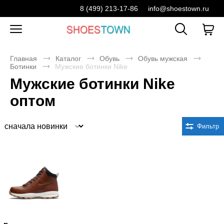
8 (499) 213-17-86
info@shoestown.ru
Главная
Каталог
Обувь
Обувь мужская
Ботинки
Мужские ботинки Nike
Мужские ботинки Nike
оптом
Сортировка
Фильтр