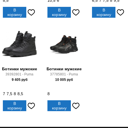
8,5
10,5
6
6,5
7
7,5
8
9,5
В
В
В
корзину
корзину
корзину
Ботинки мужские
Ботинки мужские
39392801 - Puma
37785801 - Puma
9 405
руб
10 005
руб
7
7,5
8
8,5
8
В
В
корзину
корзину