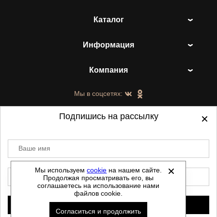
Каталог
Информация
Компания
Мы в соцсетях:
Подпишись на рассылку
Ваше имя
©
2021-2026 - ShoesTown.ru - все права
защищены.
Мы используем
cookie
на нашем сайте.
E-mail
Продолжая просматривать его, вы
Данный сайт не является интернет магазином и
соглашаетесь на использование нами
не является публичной офертой.
файлов cookie.
Политика обработки персональных данных
Подписаться
Согласиться и продолжить
Автоматизировано -