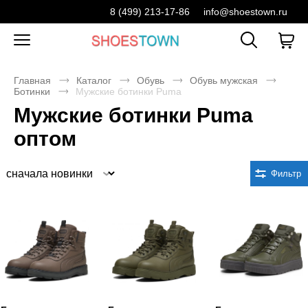
8 (499) 213-17-86
info@shoestown.ru
Главная
Каталог
Обувь
Обувь мужская
Ботинки
Мужские ботинки Puma
Мужские ботинки Puma
оптом
Сортировка
Фильтр