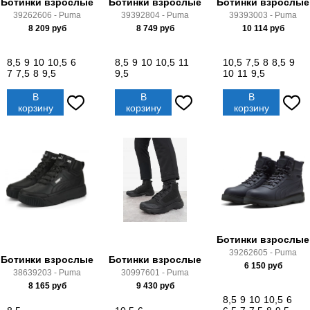
Ботинки взрослые
Ботинки взрослые
Ботинки взрослые
39262606 - Puma
39392804 - Puma
39393003 - Puma
8 209
руб
8 749
руб
10 114
руб
8,5
9
10
10,5
6
8,5
9
10
10,5
11
10,5
7,5
8
8,5
9
7
7,5
8
9,5
9,5
10
11
9,5
В
В
В
корзину
корзину
корзину
Ботинки взрослые
39262605 - Puma
Ботинки взрослые
Ботинки взрослые
6 150
руб
38639203 - Puma
30997601 - Puma
8 165
руб
9 430
руб
8,5
9
10
10,5
6