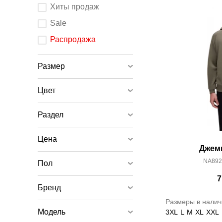
После
Хиты продаж
изменения
любого
элемента
Sale
ввода
страница
обновится.
Распродажа
Размер
Цвет
Раздел
Цена
Джем
NA8926
Пол
7
Бренд
Размеры в налич
Модель
3XL
L
M
XL
XXL