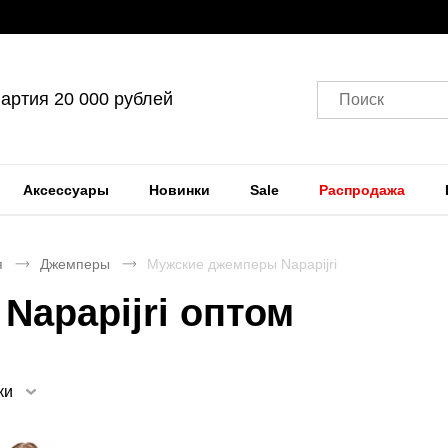
артия 20 000 рублей
Поиск
Аксессуары
Новинки
Sale
Распродажа
я
Джемперы
Мужские джемперы Napapijri
Napapijri оптом
ки