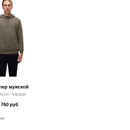
пер мужской
G3A - Napapijri
 760
руб
ии: