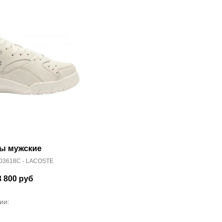
ы мужские
03618C - LACOSTE
3 800
руб
ии: