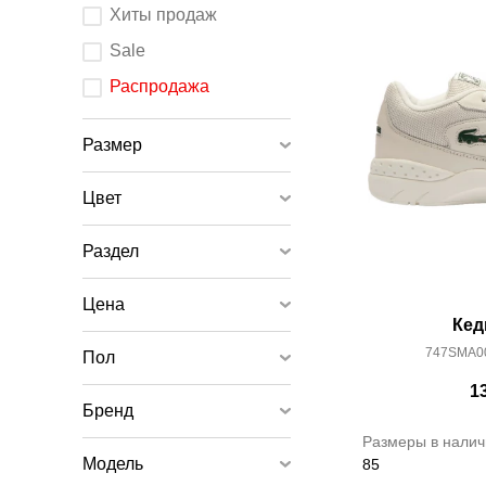
После
Хиты продаж
изменения
любого
элемента
Sale
ввода
страница
обновится.
Распродажа
Размер
Цвет
Раздел
Цена
Кед
747SMA0
Пол
1
Бренд
Размеры в налич
Модель
85