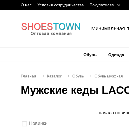
О нас
Условия сотрудничества
Покупателям
Минимальная п
Обувь
Одежда
Главная
Каталог
Обувь
Обувь мужская
Мужские кеды LAC
Сортировка
сначала новин
Выберите
Новинки
параметры
фильтрации.