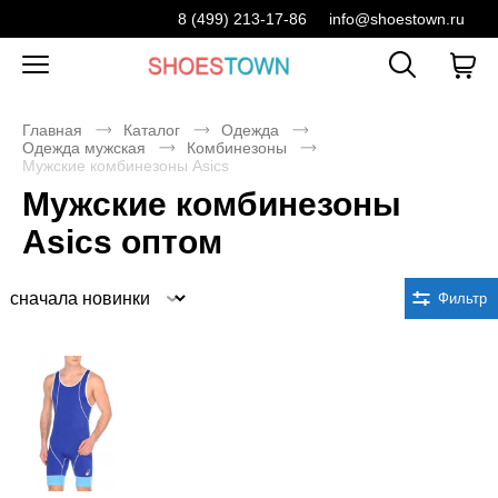
8 (499) 213-17-86
info@shoestown.ru
Главная
Каталог
Одежда
Одежда мужская
Комбинезоны
Мужские комбинезоны Asics
Мужские комбинезоны
Asics оптом
Сортировка
Фильтр