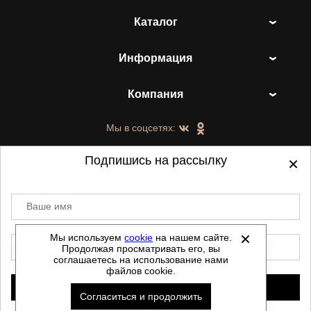
Каталог
Информация
Компания
Мы в соцсетях:
Подпишись на рассылку
Ваше имя
©
2021-2026 - ShoesTown.ru - все права
защищены.
Мы используем
cookie
на нашем сайте.
E-mail
Продолжая просматривать его, вы
Данный сайт не является интернет магазином и
соглашаетесь на использование нами
не является публичной офертой.
файлов cookie.
Политика обработки персональных данных
Подписаться
Согласиться и продолжить
Автоматизировано -