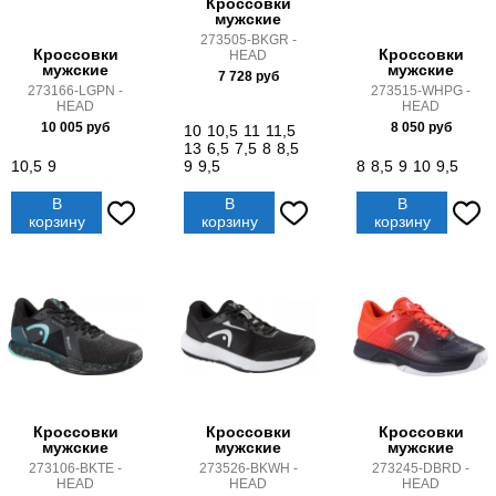
Кроссовки
мужские
273505-BKGR -
Кроссовки
Кроссовки
HEAD
мужские
мужские
7 728
руб
273166-LGPN -
273515-WHPG -
HEAD
HEAD
10 005
руб
8 050
руб
10
10,5
11
11,5
13
6,5
7,5
8
8,5
10,5
9
9
9,5
8
8,5
9
10
9,5
В
В
В
корзину
корзину
корзину
Кроссовки
Кроссовки
Кроссовки
мужские
мужские
мужские
273106-BKTE -
273526-BKWH -
273245-DBRD -
HEAD
HEAD
HEAD