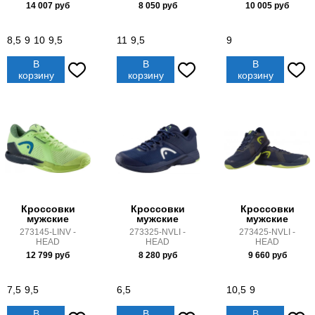
14 007
руб
8 050
руб
10 005
руб
8,5
9
10
9,5
11
9,5
9
В
В
В
корзину
корзину
корзину
Кроссовки
Кроссовки
Кроссовки
мужские
мужские
мужские
273145-LINV -
273325-NVLI -
273425-NVLI -
HEAD
HEAD
HEAD
12 799
руб
8 280
руб
9 660
руб
7,5
9,5
6,5
10,5
9
В
В
В