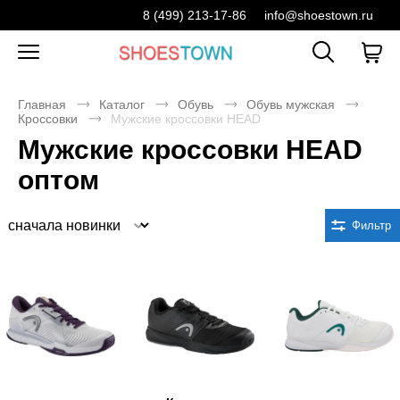
8 (499) 213-17-86
info@shoestown.ru
Главная
Каталог
Обувь
Обувь мужская
Кроссовки
Мужские кроссовки HEAD
Мужские кроссовки HEAD
оптом
Сортировка
Фильтр