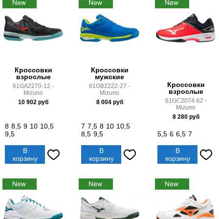
Кроссовки
Кроссовки
взрослые
мужские
Кроссовки
61GA2270-12 -
61GB2222-27 -
взрослые
Mizuno
Mizuno
61GC2074-62 -
10 902
руб
8 004
руб
Mizuno
8 280
руб
8
8,5
9
10
10,5
7
7,5
8
10
10,5
9,5
8,5
9,5
5,5
6
6,5
7
В
В
В
корзину
корзину
корзину