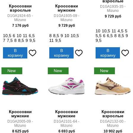
взрослые
Кроссовки
Кроссовки
D1GA1935-35 -
взрослые
мужские
Mizuno
D1GA1924-65 -
D1GA1935-09 -
9 729
руб
Mizuno
Mizuno
7 176
руб
9 729
руб
10
10,5
11
4,5
5
10,5
6
10
11
6,5
8
8,5
9
10
10,5
5,5
6
6,5
8
8,5
9
7
7,5
8
8,5
9
9,5
11
9,5
9,5
В
В
В
корзину
корзину
корзину
Кроссовки
Кроссовки
Кроссовки
мужские
мужские
взрослые
D1GA2005-09 -
D1GA2101-64 -
D1GA2132-00 -
Mizuno
Mizuno
Mizuno
8 625
руб
6 693
руб
10 902
руб