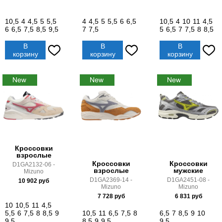
10,5
4
4,5
5
5,5
4
4,5
5
5,5
6
6,5
10,5
4
10
11
4,5
6
6,5
7,5
8,5
9,5
7
7,5
5
6,5
7
7,5
8
8,5
В
В
В
корзину
корзину
корзину
Кроссовки
взрослые
Кроссовки
Кроссовки
D1GA2132-06 -
взрослые
мужские
Mizuno
D1GA2369-14 -
D1GA2451-08 -
10 902
руб
Mizuno
Mizuno
7 728
руб
6 831
руб
10
10,5
11
4,5
5,5
6
7,5
8
8,5
9
10,5
11
6,5
7,5
8
6,5
7
8,5
9
10
9,5
8,5
9
9,5
9,5