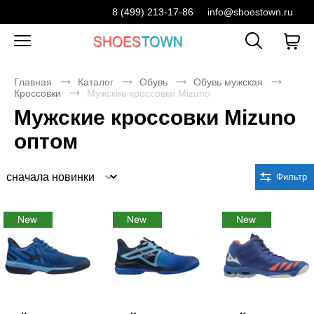
8 (499) 213-17-86
info@shoestown.ru
Главная
Каталог
Обувь
Обувь мужская
Кроссовки
Мужские кроссовки Mizuno
Мужские кроссовки Mizuno
оптом
Сортировка
Фильтр