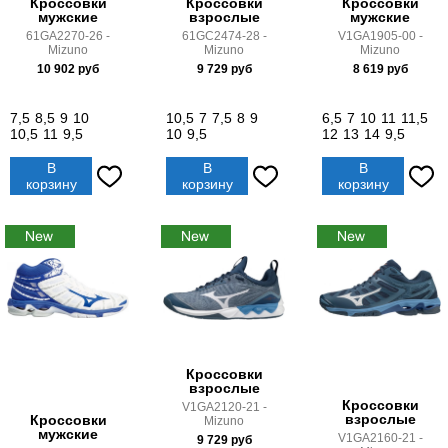
Кроссовки
Кроссовки
Кроссовки
мужские
взрослые
мужские
61GA2270-26 -
61GC2474-28 -
V1GA1905-00 -
Mizuno
Mizuno
Mizuno
10 902
руб
9 729
руб
8 619
руб
7,5
8,5
9
10
10,5
7
7,5
8
9
6,5
7
10
11
11,5
10,5
11
9,5
10
9,5
12
13
14
9,5
В
В
В
корзину
корзину
корзину
Кроссовки
взрослые
Кроссовки
V1GA2120-21 -
взрослые
Кроссовки
Mizuno
мужские
V1GA2160-21 -
9 729
руб