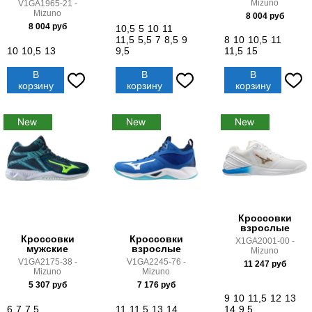
Mizuno
V1GA1965-21 -
Mizuno
8 004
руб
8 004
руб
10,5
5
10
11
11,5
5,5
7
8,5
9
8
10
10,5
11
10
10,5
13
9,5
11,5
15
В
В
В
корзину
корзину
корзину
Кроссовки
взрослые
Кроссовки
Кроссовки
X1GA2001-00 -
мужские
взрослые
Mizuno
V1GA2175-38 -
V1GA2245-76 -
11 247
руб
Mizuno
Mizuno
5 307
руб
7 176
руб
9
10
11,5
12
13
6
7
7,5
11
11,5
13
14
14
9,5