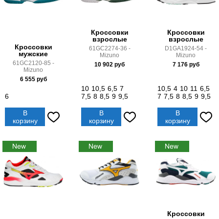
Кроссовки
Кроссовки
взрослые
взрослые
Кроссовки
61GC2274-36 -
D1GA1924-54 -
мужские
Mizuno
Mizuno
61GC2120-85 -
10 902
руб
7 176
руб
Mizuno
6 555
руб
10
10,5
6,5
7
10,5
4
10
11
6,5
6
7,5
8
8,5
9
9,5
7
7,5
8
8,5
9
9,5
В
В
В
корзину
корзину
корзину
Кроссовки