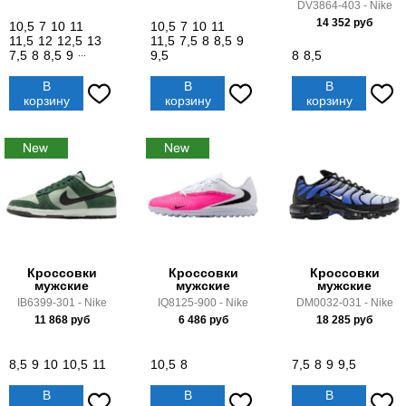
DV3864-403 - Nike
14 352
руб
10,5
7
10
11
10,5
7
10
11
11,5
12
12,5
13
11,5
7,5
8
8,5
9
7,5
8
8,5
9
...
9,5
8
8,5
В
В
В
корзину
корзину
корзину
Кроссовки
Кроссовки
Кроссовки
мужские
мужские
мужские
IB6399-301 - Nike
IQ8125-900 - Nike
DM0032-031 - Nike
11 868
руб
6 486
руб
18 285
руб
8,5
9
10
10,5
11
10,5
8
7,5
8
9
9,5
В
В
В