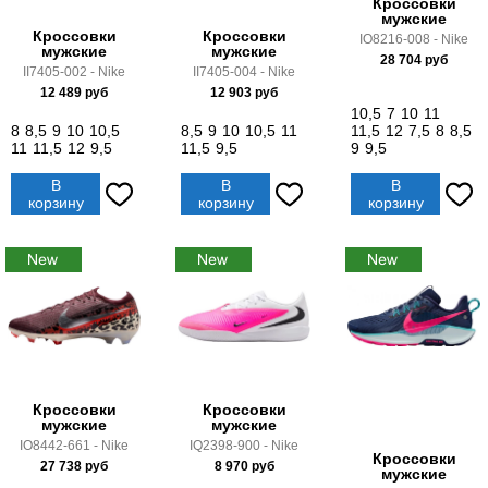
Кроссовки
мужские
Кроссовки
Кроссовки
IO8216-008 - Nike
мужские
мужские
28 704
руб
II7405-002 - Nike
II7405-004 - Nike
12 489
руб
12 903
руб
10,5
7
10
11
8
8,5
9
10
10,5
8,5
9
10
10,5
11
11,5
12
7,5
8
8,5
11
11,5
12
9,5
11,5
9,5
9
9,5
В
В
В
корзину
корзину
корзину
Кроссовки
Кроссовки
мужские
мужские
IO8442-661 - Nike
IQ2398-900 - Nike
Кроссовки
27 738
руб
8 970
руб
мужские