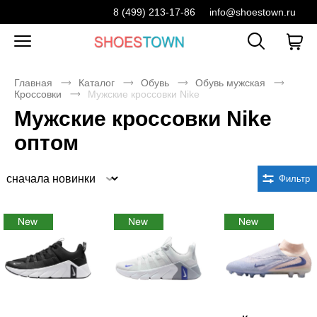
8 (499) 213-17-86
info@shoestown.ru
Главная
Каталог
Обувь
Обувь мужская
Кроссовки
Мужские кроссовки Nike
Мужские кроссовки Nike
оптом
Сортировка
Фильтр