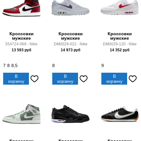
Кроссовки
Кроссовки
Кроссовки
мужские
мужские
мужские
554724-069 - Nike
DM0029-022 - Nike
DM0029-120 - Nike
13 593
руб
14 973
руб
14 352
руб
7
8
8,5
8
9
В
В
В
корзину
корзину
корзину