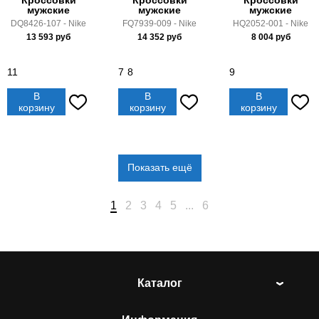
Кроссовки
Кроссовки
Кроссовки
мужские
мужские
мужские
DQ8426-107 - Nike
FQ7939-009 - Nike
HQ2052-001 - Nike
13 593
руб
14 352
руб
8 004
руб
11
7
8
9
В
В
В
корзину
корзину
корзину
Показать ещё
1
2
3
4
5
...
6
Каталог