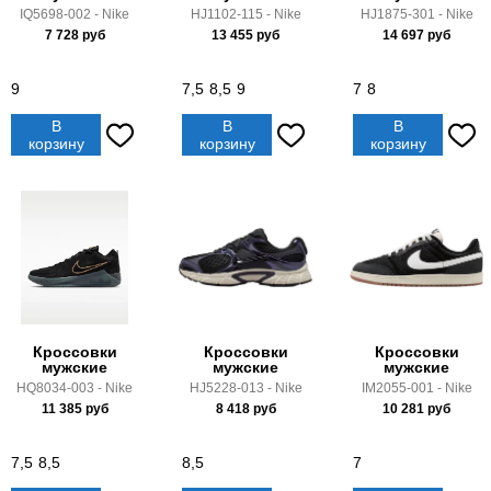
IQ5698-002 - Nike
HJ1102-115 - Nike
HJ1875-301 - Nike
7 728
руб
13 455
руб
14 697
руб
9
7,5
8,5
9
7
8
В
В
В
корзину
корзину
корзину
Кроссовки
Кроссовки
Кроссовки
мужские
мужские
мужские
HQ8034-003 - Nike
HJ5228-013 - Nike
IM2055-001 - Nike
11 385
руб
8 418
руб
10 281
руб
7,5
8,5
8,5
7