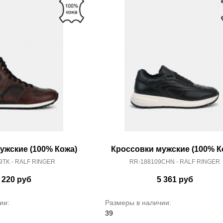
ужские (100% Кожа)
Кроссовки мужские (100% К
9TK - RALF RINGER
RR-188109CHN - RALF RINGER
 220
руб
5 361
руб
ии:
Размеры в наличии:
39