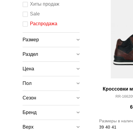
После
Хиты продаж
изменения
любого
элемента
Sale
ввода
страница
обновится.
Распродажа
Размер
Раздел
Цена
Пол
Кроссовки м
RR-16620
Сезон
6
Бренд
Размеры в налич
Верх
39
40
41