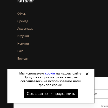
Каталог
Обувь
Одежда
Аксессуары
Игрушки
Новинки
Sale
Бренды
Мы используем
cookie
на нашем сайте.
©
2021-2026 - ShoesTown.ru - все права защищены.
Продолжая просматривать его, вы
соглашаетесь на использование нами
файлов cookie.
Согласиться и продолжить
Ваше имя
Нажим