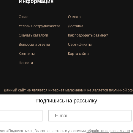
Информация
О нас
Оплата
Условия сотрудничества
Доставка
Скачать каталоги
Как подобрать размер?
Вопросы и ответы
Сертификаты
Контакты
Карта сайта
Новости
Данный сайт не является интернет магазином и не является публичной оф
Подпишись на рассылку
E-mail
ая «Подписаться», Вы соглашаетесь с условиями
обработки персональных 