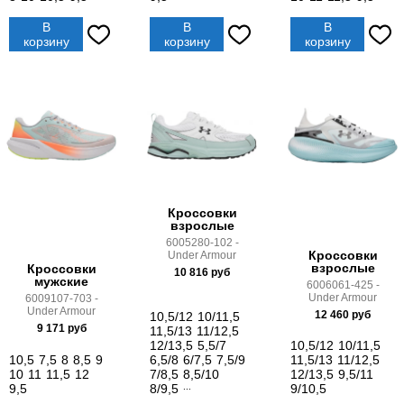
В
В
В
корзину
корзину
корзину
Кроссовки
взрослые
6005280-102 -
Кроссовки
Under Armour
взрослые
Кроссовки
10 816
руб
мужские
6006061-425 -
Under Armour
6009107-703 -
Under Armour
12 460
руб
10,5/12
10/11,5
9 171
руб
11,5/13
11/12,5
12/13,5
5,5/7
10,5/12
10/11,5
10,5
7,5
8
8,5
9
6,5/8
6/7,5
7,5/9
11,5/13
11/12,5
10
11
11,5
12
7/8,5
8,5/10
12/13,5
9,5/11
9,5
8/9,5
...
9/10,5