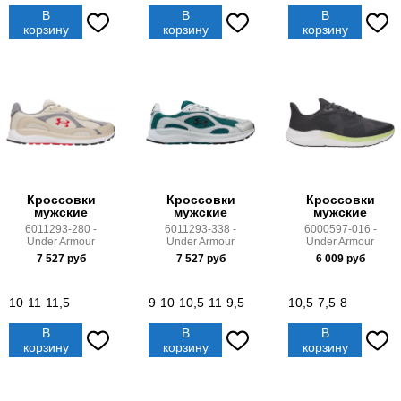
В
В
В
корзину
корзину
корзину
Кроссовки
Кроссовки
Кроссовки
мужские
мужские
мужские
6011293-280 -
6011293-338 -
6000597-016 -
Under Armour
Under Armour
Under Armour
7 527
руб
7 527
руб
6 009
руб
10
11
11,5
9
10
10,5
11
9,5
10,5
7,5
8
В
В
В
корзину
корзину
корзину