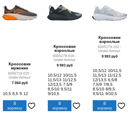
Кроссовки
взрослые
Кроссовки
6005279-102 -
взрослые
Under Armour
6005279-016 -
9 993
руб
Under Armour
Кроссовки
9 993
руб
мужские
10,5/12
10/11,5
6006719-025 -
10,5/12
10/11,5
11,5/13
11/12,5
Under Armour
11,5/13
11/12,5
12/13,5
6,5/8
7 084
руб
12/13,5
7,5/9
7,5/9
7/8,5
8,5/10
9,5/11
8,5/10
8/9,5
10,5
8,5
9
12
9/10,5
9,5/11
9/10,5
В
В
В
корзину
корзину
корзину