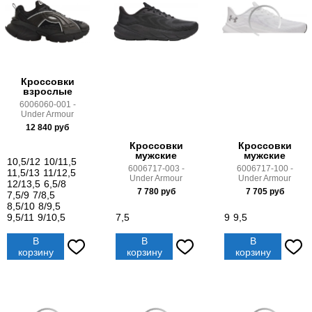
Кроссовки
взрослые
6006060-001 -
Under Armour
12 840
руб
Кроссовки
Кроссовки
мужские
мужские
10,5/12
10/11,5
6006717-003 -
6006717-100 -
11,5/13
11/12,5
Under Armour
Under Armour
12/13,5
6,5/8
7 780
руб
7 705
руб
7,5/9
7/8,5
8,5/10
8/9,5
9,5/11
9/10,5
7,5
9
9,5
В
В
В
корзину
корзину
корзину