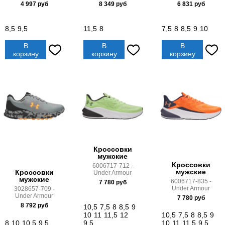
4 997
руб
8 349
руб
6 831
руб
8,5
9,5
11,5
8
7,5
8
8,5
9
10
В
В
В
корзину
корзину
корзину
Кроссовки
мужские
Кроссовки
6006717-712 -
мужские
Кроссовки
Under Armour
мужские
6006717-835 -
7 780
руб
Under Armour
3028657-709 -
Under Armour
7 780
руб
8 792
руб
10,5
7,5
8
8,5
9
10
11
11,5
12
10,5
7,5
8
8,5
9
8
10
10,5
9,5
9,5
10
11
11,5
9,5