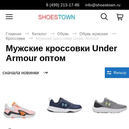
8 (499) 213-17-86
info@shoestown.ru
Главная
Каталог
Обувь
Обувь мужская
Кроссовки
Мужские кроссовки Under Armour
Мужские кроссовки Under
Armour оптом
Сортировка
Фильтр