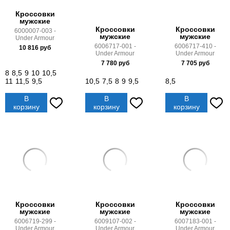
Кроссовки
мужские
Кроссовки
Кроссовки
6000007-003 -
мужские
мужские
Under Armour
6006717-001 -
6006717-410 -
10 816
руб
Under Armour
Under Armour
7 780
руб
7 705
руб
8
8,5
9
10
10,5
11
11,5
9,5
10,5
7,5
8
9
9,5
8,5
В
В
В
корзину
корзину
корзину
Кроссовки
Кроссовки
Кроссовки
мужские
мужские
мужские
6006719-299 -
6009107-002 -
6007183-001 -
Under Armour
Under Armour
Under Armour