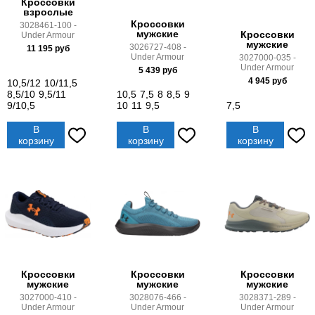
Кроссовки
взрослые
Кроссовки
3028461-100 -
мужские
Кроссовки
Under Armour
мужские
3026727-408 -
11 195
руб
Under Armour
3027000-035 -
Under Armour
5 439
руб
4 945
руб
10,5/12
10/11,5
8,5/10
9,5/11
10,5
7,5
8
8,5
9
9/10,5
10
11
9,5
7,5
В
В
В
корзину
корзину
корзину
Кроссовки
Кроссовки
Кроссовки
мужские
мужские
мужские
3027000-410 -
3028076-466 -
3028371-289 -
Under Armour
Under Armour
Under Armour