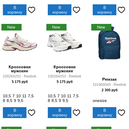
В
В
В
корзину
корзину
корзину
Кроссовки
Кроссовки
мужские
мужские
100264252 - Reebok
100264253 - Reebok
Рюкзак
5 175
руб
5 175
руб
101960045 - Reebok
2 300
руб
10,5
7
10
11
7,5
10,5
7
10
11
7,5
8
8,5
9
9,5
8
8,5
9
9,5
onesize
В
В
В
корзину
корзину
корзину