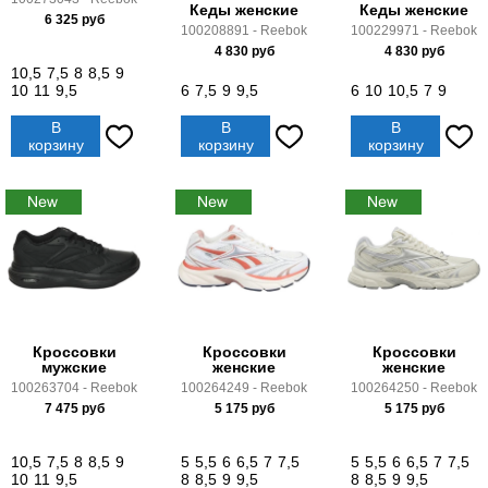
Кеды женские
Кеды женские
6 325
руб
100208891 - Reebok
100229971 - Reebok
4 830
руб
4 830
руб
10,5
7,5
8
8,5
9
10
11
9,5
6
7,5
9
9,5
6
10
10,5
7
9
В
В
В
корзину
корзину
корзину
Кроссовки
Кроссовки
Кроссовки
мужские
женские
женские
100263704 - Reebok
100264249 - Reebok
100264250 - Reebok
7 475
руб
5 175
руб
5 175
руб
10,5
7,5
8
8,5
9
5
5,5
6
6,5
7
7,5
5
5,5
6
6,5
7
7,5
10
11
9,5
8
8,5
9
9,5
8
8,5
9
9,5