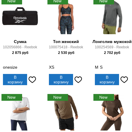
Сумка
Топ женский
Лонгслив мужской
102056866 - Reebok
100075418 - Reebok
100254569 - Reebok
2 875
руб
2 530
руб
2 702
руб
onesize
XS
M
S
В
В
В
корзину
корзину
корзину