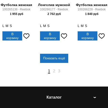
Футболка женская
Лонгслив мужской
Футболка женская
100265136 - Reebok
100266177 - Reebok
100266228 - Reebok
1 955
руб
2 702
руб
1 840
руб
L
M
S
L
M
S
L
M
S
В
В
В
корзину
корзину
корзину
Показать ещё
1
2
3
Каталог