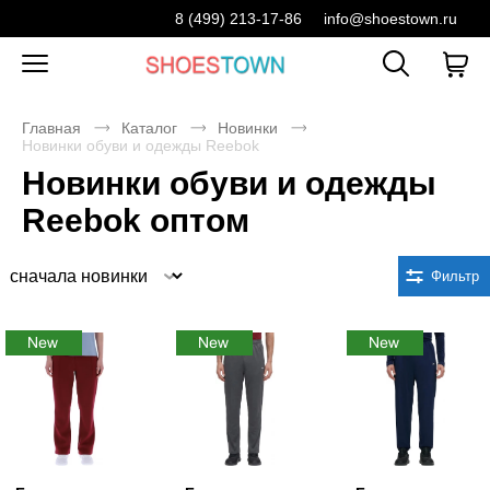
8 (499) 213-17-86
info@shoestown.ru
Главная
Каталог
Новинки
Новинки обуви и одежды Reebok
Новинки обуви и одежды
Reebok оптом
Сортировка
Фильтр