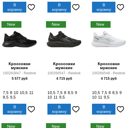
В
В
В
корзину
корзину
корзину
Кроссовки
Кроссовки
Кроссовки
мужские
мужские
мужские
100263847 - Reebok
100266547 - Reebok
100266548 - Reebok
5 577
руб
4 715
руб
4 715
руб
7,5
8
10
10,5
11
10,5
7,5
8
8,5
9
10,5
7,5
8
8,5
9
8,5
9,5
10
11
9,5
10
11
9,5
В
В
В
корзину
корзину
корзину