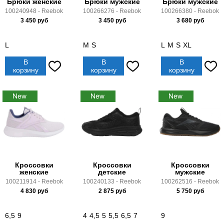
Брюки женские
Брюки мужские
Брюки мужские
100240948 - Reebok
100266276 - Reebok
100266380 - Reebok
3 450
руб
3 450
руб
3 680
руб
L
M
S
L
M
S
XL
В
В
В
корзину
корзину
корзину
Кроссовки
Кроссовки
Кроссовки
женские
детские
мужские
100211914 - Reebok
100240133 - Reebok
100262516 - Reebok
4 830
руб
2 875
руб
5 750
руб
6,5
9
4
4,5
5
5,5
6,5
7
9