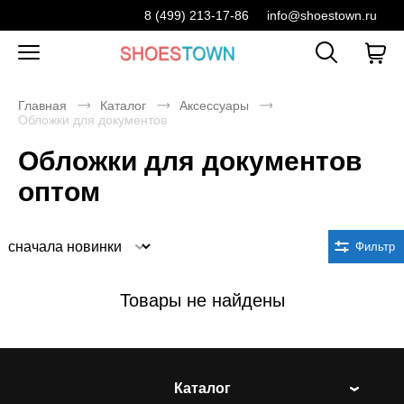
8 (499) 213-17-86
info@shoestown.ru
Главная
Каталог
Аксессуары
Обложки для документов
Обложки для документов
оптом
Сортировка
Фильтр
Товары не найдены
Каталог