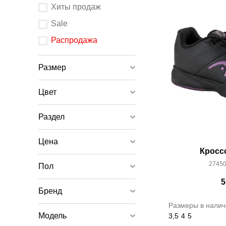
После
Хиты продаж
изменения
любого
элемента
Sale
ввода
страница
обновится.
Распродажа
Размер
Цвет
Раздел
Цена
Кросс
27450
Пол
5
Бренд
Размеры в налич
Модель
3,5
4
5