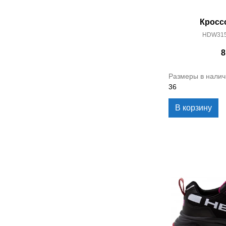
Кросс
HDW315
8
Размеры в налич
36
В корзину