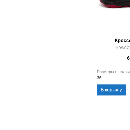
Кросс
HDWCO7
6
Размеры в налич
36
В корзину