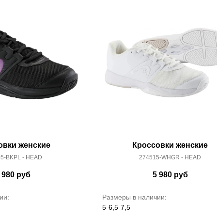
овки женские
Кроссовки женские
5-BKPL - HEAD
274515-WHGR - HEAD
 980
руб
5 980
руб
ии:
Размеры в наличии:
5
6,5
7,5