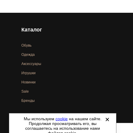
Каталог
Обувь
Одежда
Аксессуары
Игрушки
Новинки
Sale
Бренды
Мы используем
cookie
на нашем сайте.
©
2021-2026 - ShoesTown.ru - все права защищены.
Продолжая просматривать его, вы
соглашаетесь на использование нами