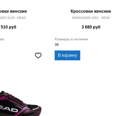
овки женские
Кроссовки женские
025-3120 - HEAD
HDW318405-2081 - HEAD
 510
руб
3 680
руб
ии:
Размеры в наличии:
36
В корзину