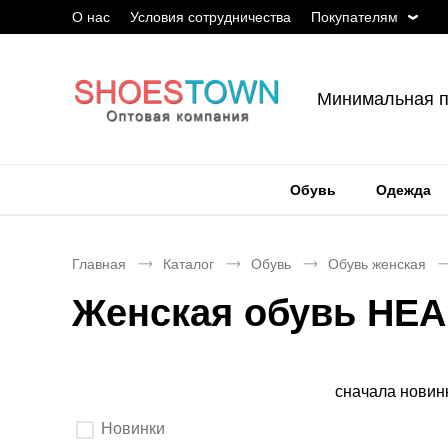
О нас
Условия сотрудничества
Покупателям
Минимальная п
Обувь
Одежда
Главная
Каталог
Обувь
Обувь женская
Женская обувь HEA
Сортировка
сначала новин
Выберите
Новинки
параметры
фильтрации.