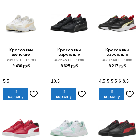
Кроссовки
Кроссовки
Кроссовки
женские
взрослые
взрослые
39600701 - Puma
30864501 - Puma
30875401 - Puma
9 430
руб
8 625
руб
8 217
руб
5,5
10,5
4,5
5
5,5
6
8,5
В
В
В
корзину
корзину
корзину