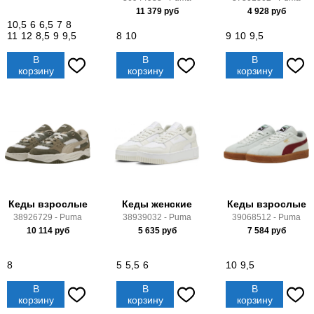
11 379
руб
4 928
руб
10,5
6
6,5
7
8
11
12
8,5
9
9,5
8
10
9
10
9,5
В
В
В
корзину
корзину
корзину
Кеды взрослые
Кеды женские
Кеды взрослые
38926729 - Puma
38939032 - Puma
39068512 - Puma
10 114
руб
5 635
руб
7 584
руб
8
5
5,5
6
10
9,5
В
В
В
корзину
корзину
корзину