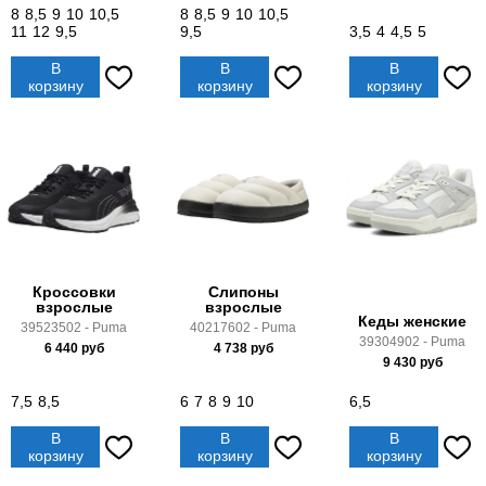
8
8,5
9
10
10,5
8
8,5
9
10
10,5
11
12
9,5
9,5
3,5
4
4,5
5
В
В
В
корзину
корзину
корзину
Кроссовки
Слипоны
взрослые
взрослые
Кеды женские
39523502 - Puma
40217602 - Puma
39304902 - Puma
6 440
руб
4 738
руб
9 430
руб
7,5
8,5
6
7
8
9
10
6,5
В
В
В
корзину
корзину
корзину