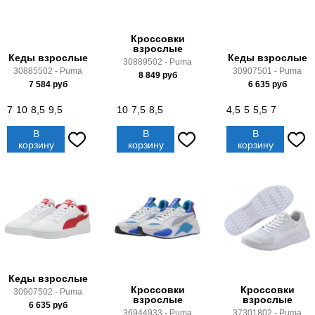
Кроссовки
взрослые
Кеды взрослые
Кеды взрослые
30889502 - Puma
30885502 - Puma
30907501 - Puma
8 849
руб
7 584
руб
6 635
руб
7
10
8,5
9,5
10
7,5
8,5
4,5
5
5,5
7
В
В
В
корзину
корзину
корзину
Кеды взрослые
Кроссовки
Кроссовки
30907502 - Puma
взрослые
взрослые
6 635
руб
36944933 - Puma
37301802 - Puma