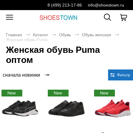
8 (499) 213-17-86
info@shoestown.ru
Главная
Каталог
Обувь
Обувь женская
Женская обувь Puma
Женская обувь Puma
оптом
Сортировка
Фильтр