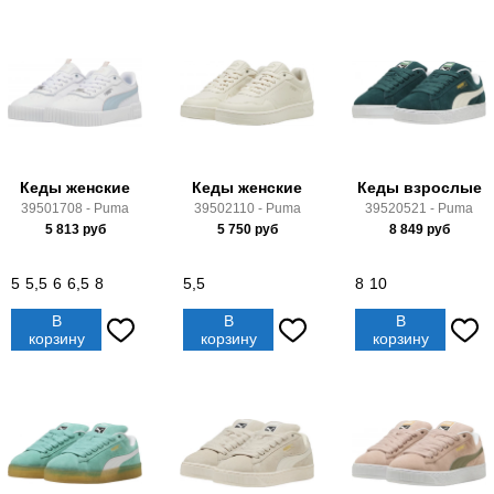
Кеды женские
Кеды женские
Кеды взрослые
39501708 - Puma
39502110 - Puma
39520521 - Puma
5 813
руб
5 750
руб
8 849
руб
5
5,5
6
6,5
8
5,5
8
10
В
В
В
корзину
корзину
корзину