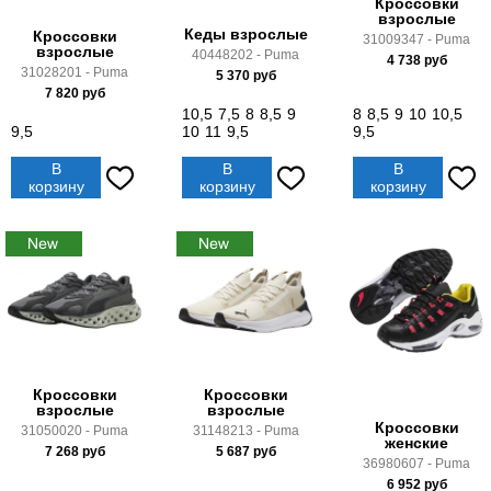
Кроссовки
взрослые
Кеды взрослые
Кроссовки
31009347 - Puma
взрослые
40448202 - Puma
4 738
руб
31028201 - Puma
5 370
руб
7 820
руб
10,5
7,5
8
8,5
9
8
8,5
9
10
10,5
9,5
10
11
9,5
9,5
В
В
В
корзину
корзину
корзину
Кроссовки
Кроссовки
взрослые
взрослые
Кроссовки
31050020 - Puma
31148213 - Puma
женские
7 268
руб
5 687
руб
36980607 - Puma
6 952
руб