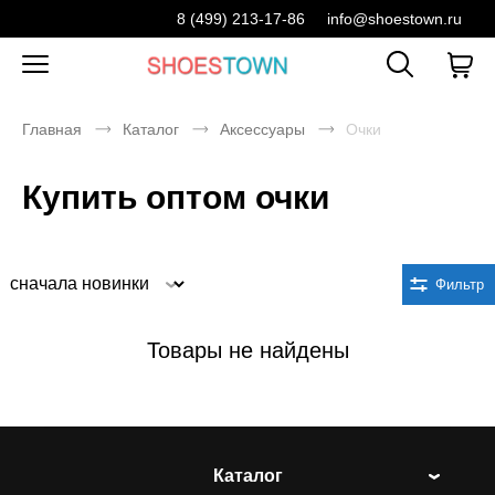
8 (499) 213-17-86
info@shoestown.ru
Главная
Каталог
Аксессуары
Очки
Купить оптом очки
Сортировка
Фильтр
Товары не найдены
Каталог