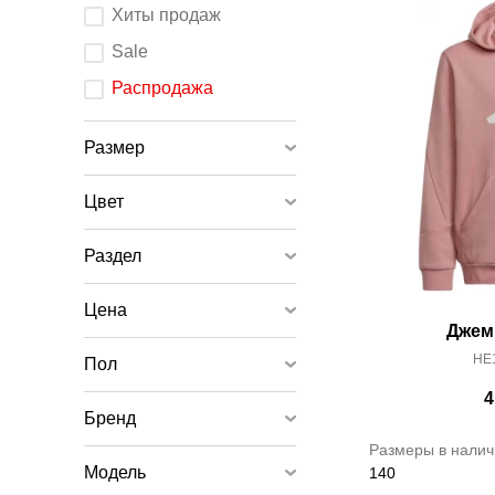
После
Хиты продаж
изменения
любого
элемента
Sale
ввода
страница
обновится.
Распродажа
Размер
Цвет
Раздел
Цена
Джем
HE1
Пол
4
Бренд
Размеры в налич
Модель
140