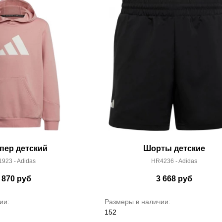
пер детский
Шорты детские
923 - Adidas
HR4236 - Adidas
 870
руб
3 668
руб
ии:
Размеры в наличии:
152