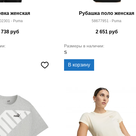
вка женская
Рубашка поло женская
02301 - Puma
58677951 - Puma
 738
руб
2 651
руб
ии:
Размеры в наличии:
S
В корзину