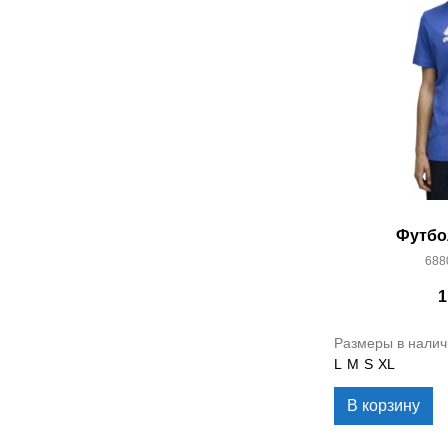
Футбо
688
1
Размеры в налич
L
M
S
XL
В корзину