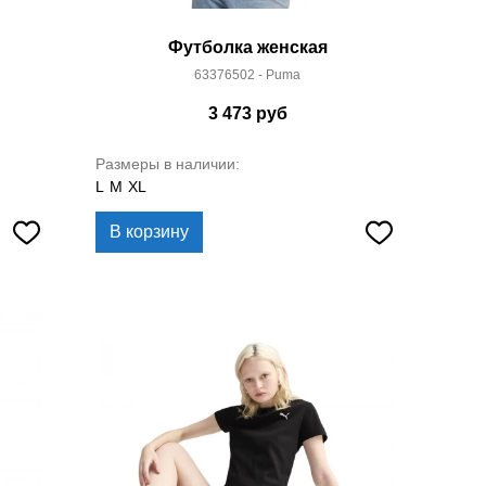
Футболка женская
63376502 - Puma
3 473
руб
Размеры в наличии:
L
M
XL
В корзину