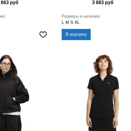
 663
руб
3 663
руб
ии:
Размеры в наличии:
L
M
S
XL
В корзину