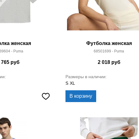
лка женская
Футболка женская
89604 - Puma
68501699 - Puma
 765
руб
2 018
руб
ии:
Размеры в наличии:
S
XL
В корзину