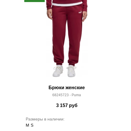
Брюки женские
68245723 - Puma
3 157
руб
Размеры в наличии:
M
S