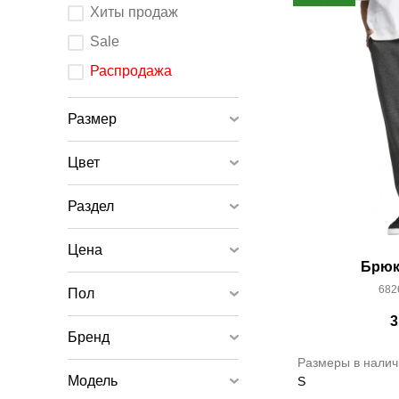
После
Хиты продаж
изменения
любого
элемента
Sale
ввода
страница
обновится.
Распродажа
Размер
Цвет
Раздел
Цена
Брюк
682
Пол
3
Бренд
Размеры в налич
Модель
S