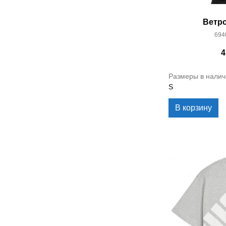
Ветро
694
4
Размеры в налич
S
В корзину