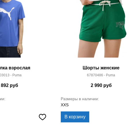
лка взрослая
Шорты женские
03013 - Puma
67870486 - Puma
 892
руб
2 990
руб
ии:
Размеры в наличии:
XXS
В корзину