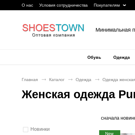
О нас
Условия сотрудничества
Покупателям
Минимальная п
Обувь
Одежда
Главная
Каталог
Одежда
Одежда женска
Женская одежда Pu
Сортировка
сначала новин
Выберите
Новинки
параметры
фильтрации.