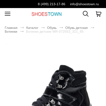
8 (499) 213-17-86
info@shoestown.ru
Главная
Каталог
Обувь
Обувь детская
Ботинки
Ботинки детские MR-072553_321_85