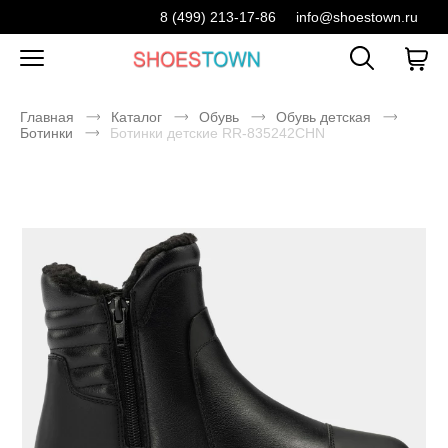
8 (499) 213-17-86
info@shoestown.ru
Главная
Каталог
Обувь
Обувь детская
Ботинки
Ботинки детские RR-835242CHN