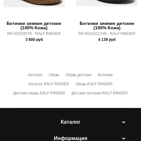
Полнота:
4
Коллекция:
Осень-Зима 2021-22
Ботинки зимние детские
Ботинки зимние детские
Линейка:
Weekend
(100% Кожа)
(100% Кожа)
RR-655205TK - RALF RINGER
RR-854311CHN - RALF RINGER
Срок отгрузки:
5-8 рабочих дней
3 800
руб
4 139
руб
Каталог
Обувь
Обувь детская
Ботинки
Каталог RALF RINGER
Обувь RALF RINGER
Детская обувь RALF RINGER
Детские ботинки RALF RINGER
Каталог
Информация