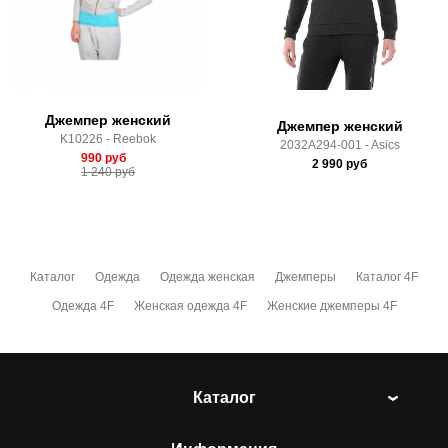
Здесь вы можете более детально ознакомиться с
условиями
оплаты
и
доставки
Джемпер женский
Джемпер женский
K10226 - Reebok
2032A294-001 - Asics
990
руб
2 990
руб
1 240
руб
Каталог
Одежда
Одежда женская
Джемперы
Каталог 4F
Одежда 4F
Женская одежда 4F
Женские джемперы 4F
Каталог