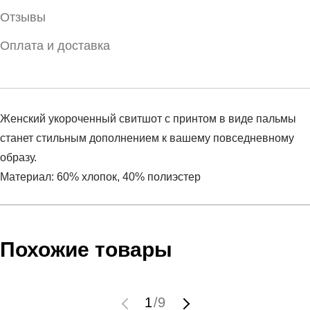
Отзывы
Оплата и доставка
Женский укороченный свитшот с принтом в виде пальмы
станет стильным дополнением к вашему повседневному
образу.
Материал: 60% хлопок, 40% полиэстер
Условия оплаты
Артикул:
HOL21-BLD610-53S
Оставить отзыв
Наименование:
Джемпер женский WOMEN'S
Похожие товары
Инструкция по оплате есть в самом конце счета, который
SWEATSHIRT
высылает Вам менеджер.
Пол:
женский
Обратите внимание, что при не верном заполнении данных
Бренд:
Outhorn
1
/
9
мы не увидим Вашу оплату.