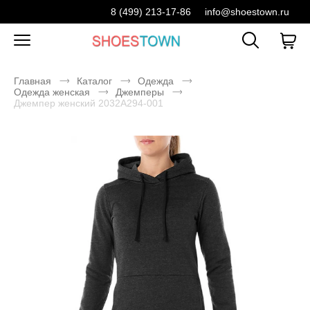
8 (499) 213-17-86
info@shoestown.ru
Главная
Каталог
Одежда
Одежда женская
Джемперы
Джемпер женский 2032A294-001