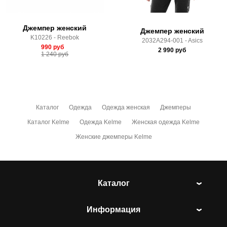
условиями
оплаты
и
доставки
Джемпер женский
Джемпер женский
K10226 - Reebok
2032A294-001 - Asics
990
руб
2 990
руб
1 240
руб
Каталог
Одежда
Одежда женская
Джемперы
Каталог Kelme
Одежда Kelme
Женская одежда Kelme
Женские джемперы Kelme
Каталог
Информация