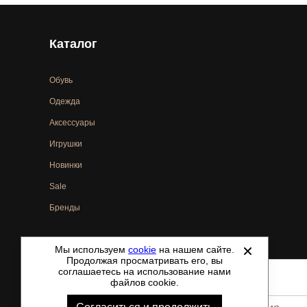
Каталог
Обувь
Одежда
Аксессуары
Игрушки
Новинки
Sale
Бренды
Мы используем
cookie
на нашем сайте.
©
2021-2026 - ShoesTown.ru - все права защищены.
Продолжая просматривать его, вы
соглашаетесь на использование нами
файлов cookie.