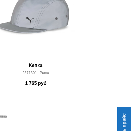
Кепка
2371301 - Puma
287033
1 765
руб
2 
Скачать прайс
Puma