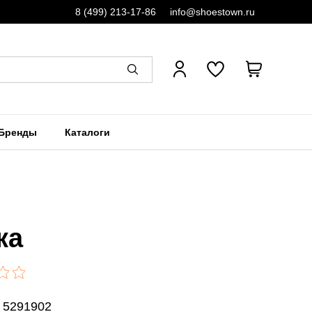
8 (499) 213-17-86
info@shoestown.ru
Бренды
Каталоги
ка
 5291902