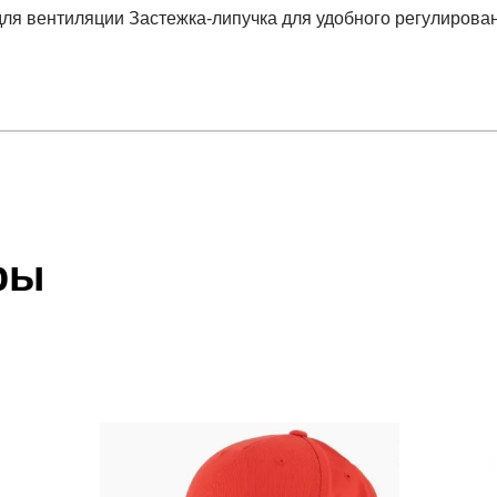
для вентиляции Застежка-липучка для удобного регулиров
отзыв
 который высылает Вам менеджер.
ии данных мы не увидим Вашу оплату.
ры
акже с Почтой Росии и СДЭК.
 условиями
оплаты
и
доставки