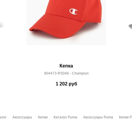
Кепка
804473-RS046 - Champion
1 202
руб
алог
Аксессуары
Кепки
Каталог Puma
Аксессуары Puma
Кепки 