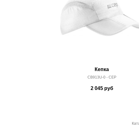
Кепка
CB913U-0 - CEP
2 045
руб
Кат