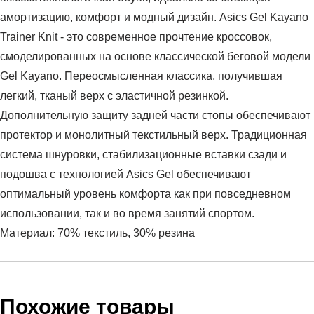
амортизацию, комфорт и модный дизайн. Asics Gel Kayano
Trainer Knit - это современное прочтение кроссовок,
смоделированных на основе классической беговой модели
Gel Kayano. Переосмысленная классика, получившая
легкий, тканый верх с эластичной резинкой.
Дополнительную защиту задней части стопы обеспечивают
протектор и монолитный текстильный верх. Традиционная
система шнуровки, стабилизационные вставки сзади и
подошва с технологией Asics Gel обеспечивают
оптимальный уровень комфорта как при повседневном
использовании, так и во время занятий спортом.
Материал: 70% текстиль, 30% резина
Условия оплаты
Артикул:
H7S4N-2323
Оставить отзыв
Наименование:
Кроссовки мужские GEL-KAYANO
Похожие товары
Инструкция по оплате есть в самом конце счета, который
TRAINER KNIT