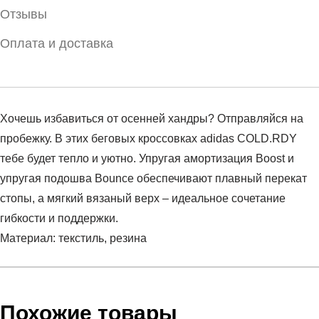
Отзывы
Оплата и доставка
Хочешь избавиться от осенней хандры? Отправляйся на
пробежку. В этих беговых кроссовках adidas COLD.RDY
тебе будет тепло и уютно. Упругая амортизация Boost и
упругая подошва Bounce обеспечивают плавный перекат
стопы, а мягкий вязаный верх – идеальное сочетание
гибкости и поддержки.
Материал: текстиль, резина
Условия оплаты
Артикул:
FY2863
Оставить отзыв
Наименование:
Кроссовки женские SUPERNOVA
Похожие товары
Инструкция по оплате есть в самом конце счета, который
C.RDY W