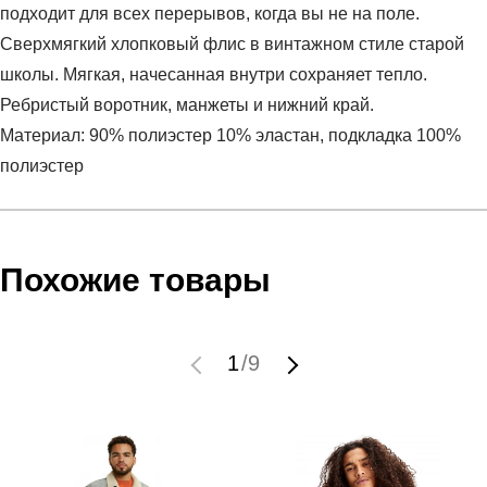
подходит для всех перерывов, когда вы не на поле.
Сверхмягкий хлопковый флис в винтажном стиле старой
школы. Мягкая, начесанная внутри сохраняет тепло.
Ребристый воротник, манжеты и нижний край.
Материал: 90% полиэстер 10% эластан, подкладка 100%
полиэстер
Условия оплаты
Артикул:
1366418-277
Оставить отзыв
Наименование:
Куртка бомбер мужская UA
Похожие товары
Инструкция по оплате есть в самом конце счета, который
ORIGINATORS LETTERMAN
высылает Вам менеджер.
Пол:
мужской
Обратите внимание, что при не верном заполнении данных
Бренд:
Under Armour
1
/
9
мы не увидим Вашу оплату.
Модель:
UA ORIGINATORS LETTERMAN
Вид спорта:
спортивный стиль
Доставка
Состав:
90% полиэстер 10% эластан, подкладка 100%
полиэстер
Самовывоз в Москве.