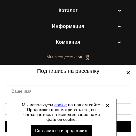
Каталог
Информация
Компания
Мы в соцсетях:
Подпишись на рассылку
Ваше имя
©
2021-2026 - ShoesTown.ru - все права
защищены.
Мы используем
cookie
на нашем сайте.
E-mail
Продолжая просматривать его, вы
Данный сайт не является интернет магазином и
соглашаетесь на использование нами
не является публичной офертой.
файлов cookie.
Политика обработки персональных данных
Подписаться
Согласиться и продолжить
Автоматизировано -