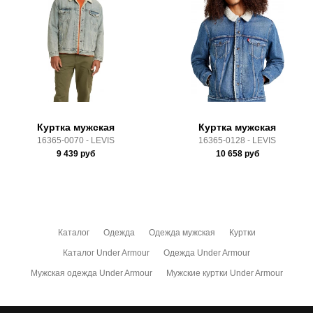
Производитель:
Малайзия
Доставка по России всеми транспортными ТК, а также с
Срок отгрузки:
3-4 рабочих дня
Почтой Росии и СДЭК.
Здесь вы можете более детально ознакомиться с
условиями
оплаты
и
доставки
Куртка мужская
Куртка мужская
16365-0070 - LEVIS
16365-0128 - LEVIS
9 439
руб
10 658
руб
Каталог
Одежда
Одежда мужская
Куртки
Каталог Under Armour
Одежда Under Armour
Мужская одежда Under Armour
Мужские куртки Under Armour