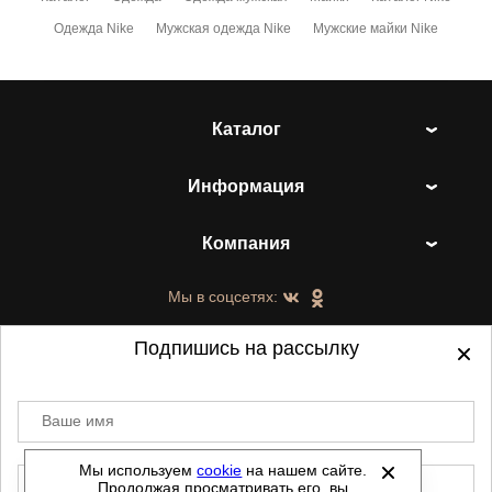
Одежда Nike
Мужская одежда Nike
Мужские майки Nike
Каталог
Информация
Компания
Мы в соцсетях:
Подпишись на рассылку
Ваше имя
©
2021-2026 - ShoesTown.ru - все права
защищены.
Мы используем
cookie
на нашем сайте.
E-mail
Продолжая просматривать его, вы
Данный сайт не является интернет магазином и