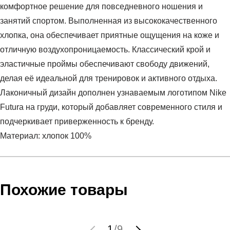
комфортное решение для повседневного ношения и
занятий спортом. Выполненная из высококачественного
хлопка, она обеспечивает приятные ощущения на коже и
отличную воздухопроницаемость. Классический крой и
эластичные проймы обеспечивают свободу движений,
делая её идеальной для тренировок и активного отдыха.
Лаконичный дизайн дополнен узнаваемым логотипом Nike
Futura на груди, который добавляет современного стиля и
подчеркивает приверженность к бренду.
Материал: хлопок 100%
Условия оплаты
Артикул:
AR4991-101
Оставить отзыв
Наименование:
Майка мужская Nike Sportswear
Похожие товары
Инструкция по оплате есть в самом конце счета, который
Пол:
мужской
высылает Вам менеджер.
Сезон:
лето
Обратите внимание, что при не верном заполнении данных
Бренд:
Nike
1
/
9
мы не увидим Вашу оплату.