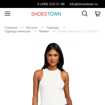
8 (499) 213-17-86
info@shoestown.ru
Главная
Каталог
Одежда
Одежда женская
Майки
Майка женская 112350212