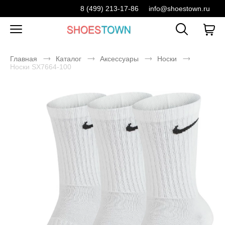
8 (499) 213-17-86
info@shoestown.ru
Главная
Каталог
Аксессуары
Носки
Носки SX7664-100