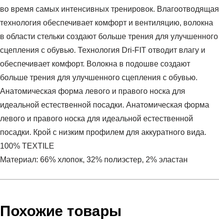
во время самых интенсивных тренировок. Влагоотводящая
технология обеспечивает комфорт и вентиляцию, волокна
в области стельки создают больше трения для улучшенного
сцепления с обувью. Технология Dri-FIT отводит влагу и
обеспечивает комфорт. Волокна в подошве создают
больше трения для улучшенного сцепления с обувью.
Анатомическая форма левого и правого носка для
идеальной естественной посадки. Анатомическая форма
левого и правого носка для идеальной естественной
посадки. Крой с низким профилем для аккуратного вида.
100% TEXTILE
Материал: 66% хлопок, 32% полиэстер, 2% эластан
Условия оплаты
Артикул:
SX7679-010
Оставить отзыв
Наименование:
Носки
Похожие товары
Инструкция по оплате есть в самом конце счета, который
Пол:
унисекс