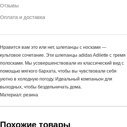
Отзывы
Оплата и доставка
Нравится вам это или нет, шлепанцы с носками —
культовое сочетание. Эти шлепанцы adidas Adilette с тремя
полосками. Мы усовершенствовали их классический вид с
помощью мягкого бархата, чтобы вы чувствовали себя
уютно в холодную погоду. Идеальный компаньон для
выходных, чтобы бездельничать дома.
Материал: резина
Условия оплаты
Артикул:
GX3372
Оставить отзыв
Наименование:
Пантолеты женские ADI ORI FTW WOM
Похожие товары
Инструкция по оплате есть в самом конце счета, который
ORIGINALS