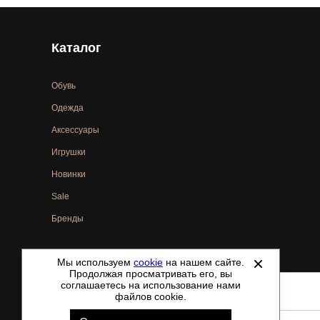
Каталог
Обувь
Одежда
Аксессуары
Игрушки
Новинки
Sale
Бренды
Мы используем
cookie
на нашем сайте.
©
2021-2026 - ShoesTown.ru - все права защищены.
Продолжая просматривать его, вы
соглашаетесь на использование нами
файлов cookie.