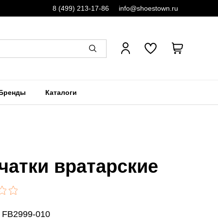
8 (499) 213-17-86
info@shoestown.ru
Бренды
Каталоги
чатки вратарские
: FB2999-010