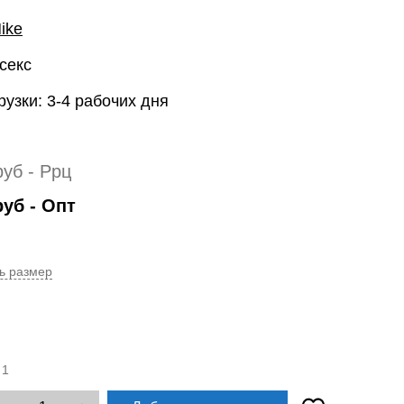
ike
секс
рузки: 3-4 рабочих дня
руб
- Ррц
руб
- Опт
ь размер
:
1