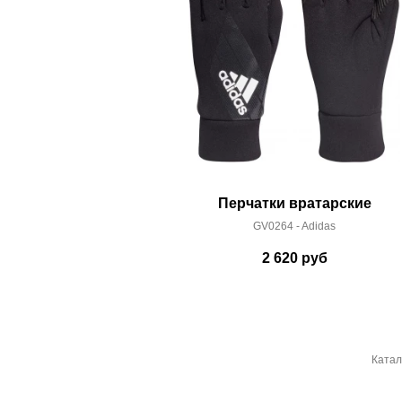
Перчатки вратарские
GV0264 - Adidas
2 620
руб
Катал