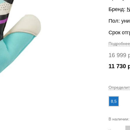
Бренд:
N
Пол: уни
Срок отг
Подробнее
16 999
11 730
Определит
8,5
В наличии