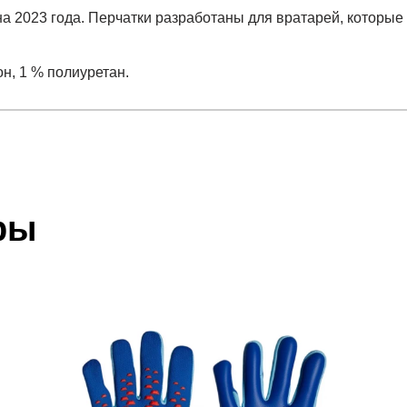
на 2023 года. Перчатки разработаны для вратарей, которые
он, 1 % полиуретан.
отзыв
 который высылает Вам менеджер.
ии данных мы не увидим Вашу оплату.
ры
лон, 1 % полиуретан.
акже с Почтой Росии и СДЭК.
 условиями
оплаты
и
доставки