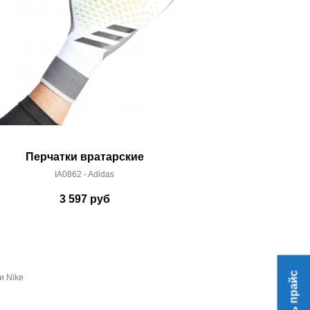
Перчатки вратарские
П
IA0862 - Adidas
301100
3 597
руб
8
и Nike