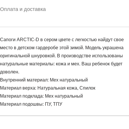
Оплата и доставка
Сапоги ARCTIC-D в сером цвете с легкостью найдут свое
место в детском гардеробе этой зимой. Модель украшена
оригинальной шнуровкой. В производстве использованы
натуральные материалы: кожа и мех. Ваш ребенок будет
доволен.
Внутренний материал: Мех натуральный
Материал верха: Натуральная кожа, Спилок
Материал подклада: Мех натуральный
Материал подошвы: ПУ, ТПУ
Условия оплаты
Артикул:
RR-660306ST
Оставить отзыв
Наименование:
Сапоги детские (100% Кожа)