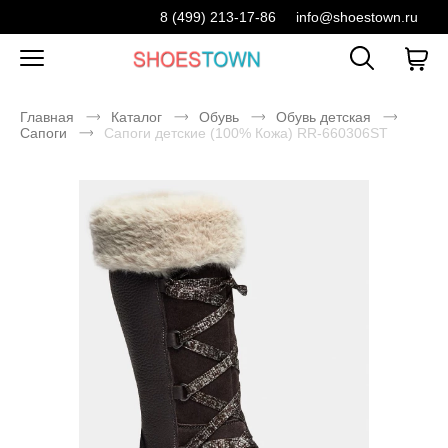
8 (499) 213-17-86
info@shoestown.ru
Главная
Каталог
Обувь
Обувь детская
Сапоги
Сапоги детские (100% Кожа) RR-660306ST