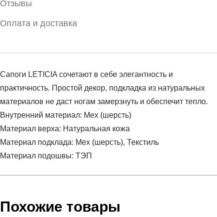
Отзывы
Оплата и доставка
Сапоги LETICIA сочетают в себе элегантность и
практичность. Простой декор, подкладка из натуральных
материалов не даст ногам замерзнуть и обеспечит тепло.
Внутренний материал: Мех (шерсть)
Материал верха: Натуральная кожа
Материал подклада: Мех (шерсть), Текстиль
Материал подошвы: ТЭП
Условия оплаты
Артикул:
RR-848404CHNSH
Оставить отзыв
Наименование:
Сапоги зимние женские (100% Кожа)
Похожие товары
Инструкция по оплате есть в самом конце счета, который
Пол:
женский
высылает Вам менеджер.