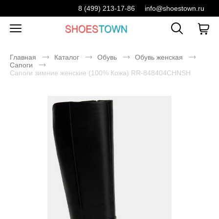
8 (499) 213-17-86
info@shoestown.ru
Главная
Каталог
Обувь
Обувь женская
Сапоги
Сапоги зимние женские (100% Кожа) RR-848404CHNSH